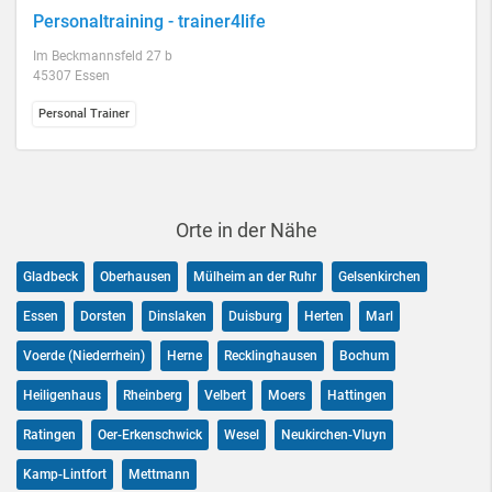
Personaltraining - trainer4life
Im Beckmannsfeld 27 b
45307 Essen
Personal Trainer
Orte in der Nähe
Gladbeck
Oberhausen
Mülheim an der Ruhr
Gelsenkirchen
Essen
Dorsten
Dinslaken
Duisburg
Herten
Marl
Voerde (Niederrhein)
Herne
Recklinghausen
Bochum
Heiligenhaus
Rheinberg
Velbert
Moers
Hattingen
Ratingen
Oer-Erkenschwick
Wesel
Neukirchen-Vluyn
Kamp-Lintfort
Mettmann