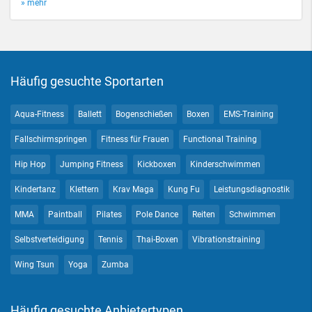
» mehr
Häufig gesuchte Sportarten
Aqua-Fitness
Ballett
Bogenschießen
Boxen
EMS-Training
Fallschirmspringen
Fitness für Frauen
Functional Training
Hip Hop
Jumping Fitness
Kickboxen
Kinderschwimmen
Kindertanz
Klettern
Krav Maga
Kung Fu
Leistungsdiagnostik
MMA
Paintball
Pilates
Pole Dance
Reiten
Schwimmen
Selbstverteidigung
Tennis
Thai-Boxen
Vibrationstraining
Wing Tsun
Yoga
Zumba
Häufig gesuchte Anbietertypen