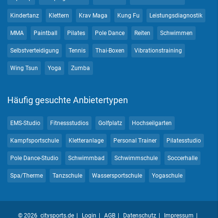
Kindertanz
Klettern
Krav Maga
Kung Fu
Leistungsdiagnostik
MMA
Paintball
Pilates
Pole Dance
Reiten
Schwimmen
Selbstverteidigung
Tennis
Thai-Boxen
Vibrationstraining
Wing Tsun
Yoga
Zumba
Häufig gesuchte Anbietertypen
EMS-Studio
Fitnessstudios
Golfplatz
Hochseilgarten
Kampfsportschule
Kletteranlage
Personal Trainer
Pilatesstudio
Pole Dance-Studio
Schwimmbad
Schwimmschule
Soccerhalle
Spa/Therme
Tanzschule
Wassersportschule
Yogaschule
© 2026 citysports.de
Login
AGB
Datenschutz
Impressum