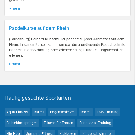
gefördert.
» mehr
Paddelkurse auf dem Rhein
(Laufenburg) Gerhard Kunsemüller paddelt zu jeder Jahreszeit auf dem
Rhein. In seinen Kursen kann man u.a. die grundlegende Paddeltechnik,
Paddeln in der Strömung oder Wiedereinstiegs- und Rettungstechniken
erlernen.
» mehr
Häufig gesuchte Sportarten
Aqua-Fitness
Ballett
Bogenschießen
Boxen
EMS-Training
Fallschirmspringen
Fitness für Frauen
Functional Training
Hip Hop
Jumping Fitness
Kickboxen
Kinderschwimmen