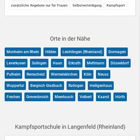
zusätzliche Angebote nur für Frauen
Selbstverteidigung
Kampfsport
Orte in der Nähe
Monheim am Rhein
Hilden
Leichlingen (Rheinland)
Dormagen
Leverkusen
Solingen
Haan
Erkrath
Mettmann
Düsseldorf
Pulheim
Remscheid
Wermelskirchen
Köln
Neuss
Wuppertal
Bergisch Gladbach
Ratingen
Heiligenhaus
Frechen
Grevenbroich
Meerbusch
Velbert
Kaarst
Hürth
Kampfsportschule in Langenfeld (Rheinland)