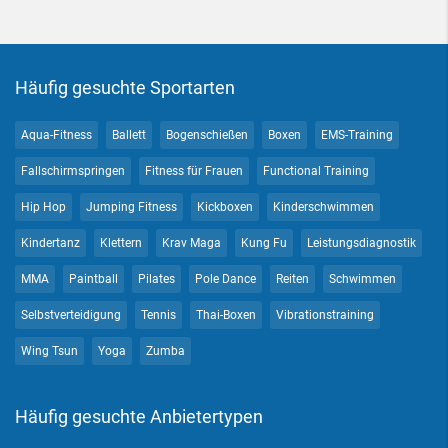
Häufig gesuchte Sportarten
Aqua-Fitness
Ballett
Bogenschießen
Boxen
EMS-Training
Fallschirmspringen
Fitness für Frauen
Functional Training
Hip Hop
Jumping Fitness
Kickboxen
Kinderschwimmen
Kindertanz
Klettern
Krav Maga
Kung Fu
Leistungsdiagnostik
MMA
Paintball
Pilates
Pole Dance
Reiten
Schwimmen
Selbstverteidigung
Tennis
Thai-Boxen
Vibrationstraining
Wing Tsun
Yoga
Zumba
Häufig gesuchte Anbietertypen