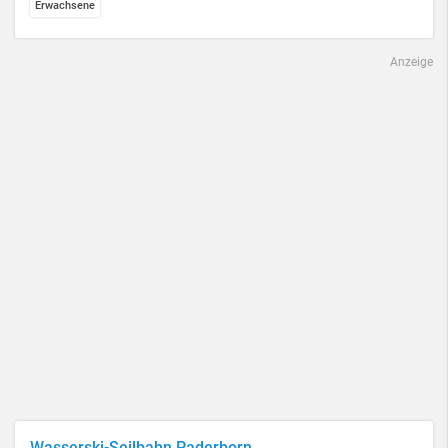
Erwachsene
Anzeige
Wasserski-Seilbahn Paderborn