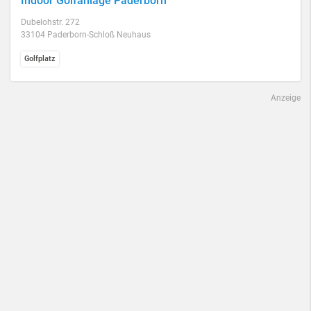
Indoor Golfanlage Paderborn
Dubelohstr. 272
33104 Paderborn-Schloß Neuhaus
Golfplatz
Anzeige