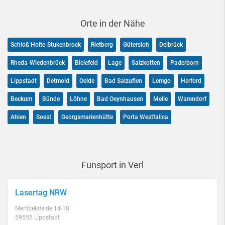
Orte in der Nähe
Schloß Holte-Stukenbrock
Rietberg
Gütersloh
Delbrück
Rheda-Wiedenbrück
Bielefeld
Lage
Salzkotten
Paderborn
Lippstadt
Detmold
Oelde
Bad Salzuflen
Lemgo
Herford
Beckum
Bünde
Löhne
Bad Oeynhausen
Melle
Warendorf
Ahlen
Soest
Georgsmarienhütte
Porta Westfalica
Funsport in Verl
Lasertag NRW
Mentzelsfelde 14-18
59555 Lippstadt