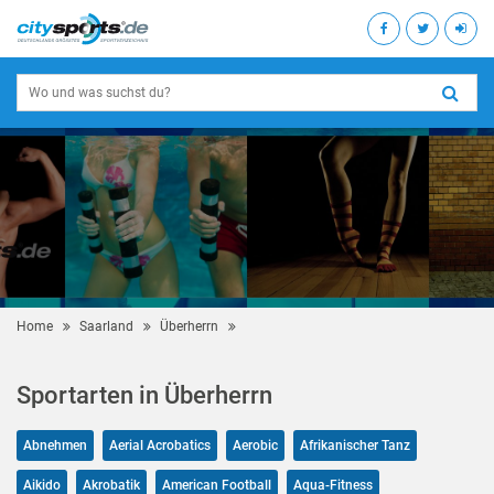
Home
Saarland
Überherrn
Sportarten in Überherrn
Abnehmen
Aerial Acrobatics
Aerobic
Afrikanischer Tanz
Aikido
Akrobatik
American Football
Aqua-Fitness