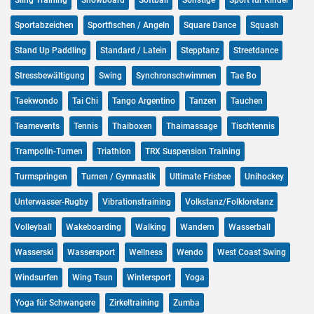
Sling Training
Snowboard
Softball
Sonstige
Sport für Kinder
Sportabzeichen
Sportfischen / Angeln
Square Dance
Squash
Stand Up Paddling
Standard / Latein
Stepptanz
Streetdance
Stressbewältigung
Swing
Synchronschwimmen
Tae Bo
Taekwondo
Tai Chi
Tango Argentino
Tanzen
Tauchen
Teamevents
Tennis
Thaiboxen
Thaimassage
Tischtennis
Trampolin-Turnen
Triathlon
TRX Suspension Training
Turmspringen
Turnen / Gymnastik
Ultimate Frisbee
Unihockey
Unterwasser-Rugby
Vibrationstraining
Volkstanz/Folkloretanz
Volleyball
Wakeboarding
Walking
Wandern
Wasserball
Wasserski
Wassersport
Wellness
Wendo
West Coast Swing
Windsurfen
Wing Tsun
Wintersport
Yoga
Yoga für Schwangere
Zirkeltraining
Zumba