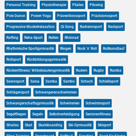
Personal Training
Physiotherapie
Pilates
Piloxing
Pole Dance
Power-Yoga
Präventionssport
Präzisionssport
Progressive Muskelrelaxation
Qi Gong
Radrennsport
Radsport
Rafting
Reha-Sport
Reiten
Rhönrad
Rhythmische Sportgymnastik
Ringen
Rock ’n’ Roll
Rollkunstlauf
Rollsport
Rückbildungsgymnastik
Rückenfitness/ Wirbelsäulengymnastik
Rudern
Rugby
Rumba
Salonsport
Salsa
Samba
Sambo
Schach
Schießsport
Schlägersport
Schwangerenschwimmen
Schwangerschaftsgymnastik
Schwimmen
Schwimmsport
Segelfliegen
Segeln
Selbstverteidigung
Seniorenfitness
Shiatsu
Skat
Skateboarding
Ski-Gymnastik
Skisport