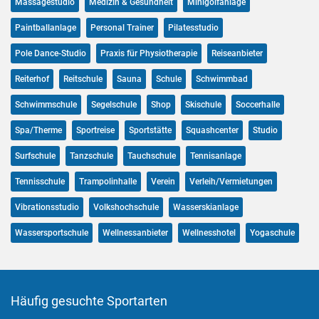
Massagestudio
Medizin & Gesundheit
Minigolfanlage
Paintballanlage
Personal Trainer
Pilatesstudio
Pole Dance-Studio
Praxis für Physiotherapie
Reiseanbieter
Reiterhof
Reitschule
Sauna
Schule
Schwimmbad
Schwimmschule
Segelschule
Shop
Skischule
Soccerhalle
Spa/Therme
Sportreise
Sportstätte
Squashcenter
Studio
Surfschule
Tanzschule
Tauchschule
Tennisanlage
Tennisschule
Trampolinhalle
Verein
Verleih/Vermietungen
Vibrationsstudio
Volkshochschule
Wasserskianlage
Wassersportschule
Wellnessanbieter
Wellnesshotel
Yogaschule
Häufig gesuchte Sportarten