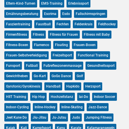
Eltern-Kind-Turnen
EMS-Training
Erlebnissport
Ernährungsberatung
Escrima
Esdo
Fallschirmspringen
Faszientraining
Faustball
Fechten
Feldenkrais
Feldhockey
Firmenfitness
Fitness
Fitness für Frauen
Fitness mit Baby
Fitness-Boxen
Flamenco
Floating
Frauen-Boxen
Frauen-Selbstverteidigung
Freizeitsport
Functional Training
Funsport
Fußball
Fußreflexzonenmassage
Gesundheitssport
Gewichtheben
Go-Kart
GoGo Dance
Golf
Gyrotonic/Gyrokinesis
Handball
Hapkido
Herzsport
HIIT Training
Hip Hop
Hochzeitstanz
Iai-Do
Indoor Soccer
Indoor-Cycling
Inline-Hockey
Inline-Skating
Jazz-Dance
Jeet Kune Do
Jiu-Jitsu
Ju-Jutsu
Judo
Jumping Fitness
Kajak
Kali
Kampfsport
Kanu
Karate
Katamaransegeln