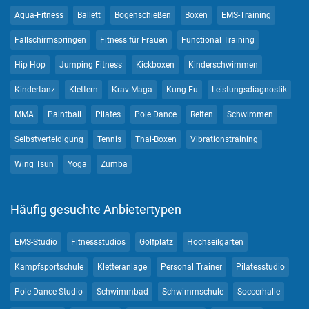
Aqua-Fitness
Ballett
Bogenschießen
Boxen
EMS-Training
Fallschirmspringen
Fitness für Frauen
Functional Training
Hip Hop
Jumping Fitness
Kickboxen
Kinderschwimmen
Kindertanz
Klettern
Krav Maga
Kung Fu
Leistungsdiagnostik
MMA
Paintball
Pilates
Pole Dance
Reiten
Schwimmen
Selbstverteidigung
Tennis
Thai-Boxen
Vibrationstraining
Wing Tsun
Yoga
Zumba
Häufig gesuchte Anbietertypen
EMS-Studio
Fitnessstudios
Golfplatz
Hochseilgarten
Kampfsportschule
Kletteranlage
Personal Trainer
Pilatesstudio
Pole Dance-Studio
Schwimmbad
Schwimmschule
Soccerhalle