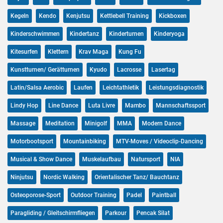
Kegeln
Kendo
Kenjutsu
Kettlebell Training
Kickboxen
Kinderschwimmen
Kindertanz
Kinderturnen
Kinderyoga
Kitesurfen
Klettern
Krav Maga
Kung Fu
Kunstturnen/ Gerätturnen
Kyudo
Lacrosse
Lasertag
Latin/Salsa Aerobic
Laufen
Leichtathletik
Leistungsdiagnostik
Lindy Hop
Line Dance
Luta Livre
Mambo
Mannschaftssport
Massage
Meditation
Minigolf
MMA
Modern Dance
Motorbootsport
Mountainbiking
MTV-Moves / Videoclip-Dancing
Musical & Show Dance
Muskelaufbau
Natursport
NIA
Ninjutsu
Nordic Walking
Orientalischer Tanz/ Bauchtanz
Osteoporose-Sport
Outdoor Training
Padel
Paintball
Paragliding / Gleitschirmfliegen
Parkour
Pencak Silat