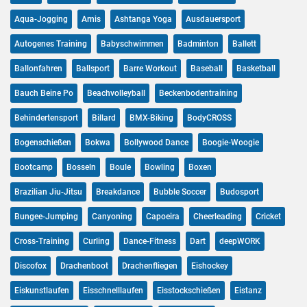
Aqua-Jogging
Arnis
Ashtanga Yoga
Ausdauersport
Autogenes Training
Babyschwimmen
Badminton
Ballett
Ballonfahren
Ballsport
Barre Workout
Baseball
Basketball
Bauch Beine Po
Beachvolleyball
Beckenbodentraining
Behindertensport
Billard
BMX-Biking
BodyCROSS
Bogenschießen
Bokwa
Bollywood Dance
Boogie-Woogie
Bootcamp
Bosseln
Boule
Bowling
Boxen
Brazilian Jiu-Jitsu
Breakdance
Bubble Soccer
Budosport
Bungee-Jumping
Canyoning
Capoeira
Cheerleading
Cricket
Cross-Training
Curling
Dance-Fitness
Dart
deepWORK
Discofox
Drachenboot
Drachenfliegen
Eishockey
Eiskunstlaufen
Eisschnelllaufen
Eisstockschießen
Eistanz