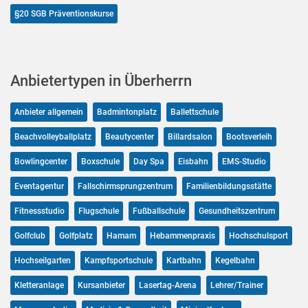
§20 SGB Präventionskurse
Anbietertypen in Überherrn
Anbieter allgemein
Badmintonplatz
Ballettschule
Beachvolleyballplatz
Beautycenter
Billardsalon
Bootsverleih
Bowlingcenter
Boxschule
Day Spa
Eisbahn
EMS-Studio
Eventagentur
Fallschirmsprungzentrum
Familienbildungsstätte
Fitnessstudio
Flugschule
Fußballschule
Gesundheitszentrum
Golfclub
Golfplatz
Hamam
Hebammenpraxis
Hochschulsport
Hochseilgarten
Kampfsportschule
Kartbahn
Kegelbahn
Kletteranlage
Kursanbieter
Lasertag-Arena
Lehrer/Trainer