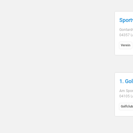
Sport
Gontard
04357 L
Verein
1. Gol
Am Spor
04105 L
Golfclub