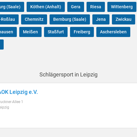
rg (Saale)
Köthen (Anhalt)
Gera
Riesa
Wittenberg
-Roßlau
Chemnitz
Bernburg (Saale)
Jena
Zwickau
hausen
Meißen
Staßfurt
Freiberg
Aschersleben
Schlägersport in Leipzig
OK Leipzig e.V.
uckner-Allee 1
eipzig