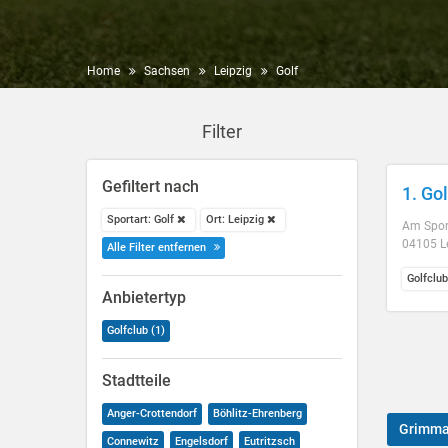
Home
Sachsen
Leipzig
Golf
Filter
Gefiltert nach
1. Gol
Sportart: Golf
Ort: Leipzig
Am Spor
04105 L
Alle Filter entfernen
Golfclub
Anbietertyp
Golfclub (1)
Stadtteile
Anger-Crottendorf
Böhlitz-Ehrenberg
Grimm
Connewitz
Engelsdorf
Eutritzsch