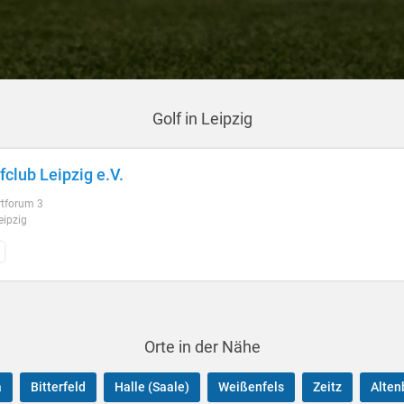
Golf in Leipzig
fclub Leipzig e.V.
tforum 3
eipzig
Orte in der Nähe
a
Bitterfeld
Halle (Saale)
Weißenfels
Zeitz
Alten