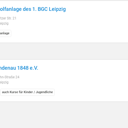
olfanlage des 1. BGC Leipzig
zer Str. 21
eipzig
fanlage
ndenau 1848 e.V.
hn-Straße 24
eipzig
auch Kurse für Kinder / Jugendliche