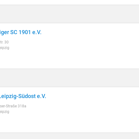
iger SC 1901 e.V.
tr. 30
eipzig
eipzig-Südost e.V.
ser-Straße 318a
eipzig