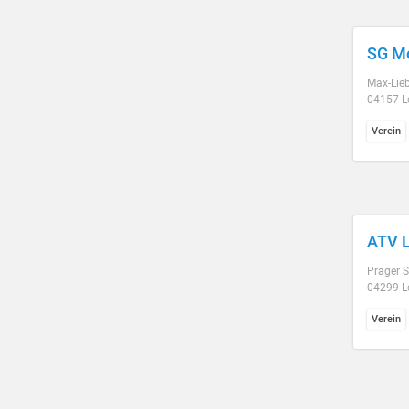
SG Mo
Max-Lieb
04157 L
Verein
ATV L
Prager S
04299 L
Verein