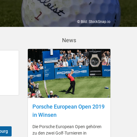
© Bild: StockSnap.io
News
Porsche European Open 2019
in Winsen
Die Porsche European Open gehören
burg
zu den zwei Golf-Turnieren in