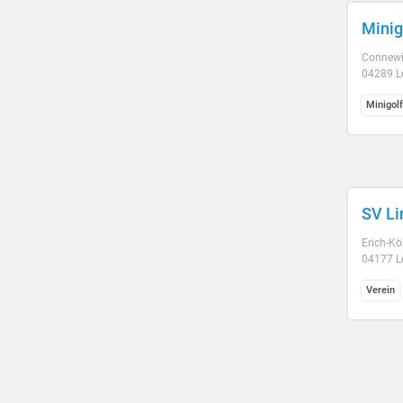
Minig
Connewit
04289 L
Minigol
SV Li
Erich-Kö
04177 L
Verein