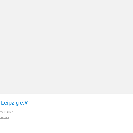
Leipzig e.V.
am Park 5
eipzig