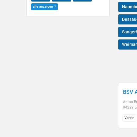
Naumbu
alle anzeigen
Dessau
Sanger
Weimar
BSV A
Anton-Br
04229 L
Verein