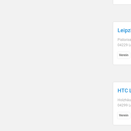
Leipz
Pistoriss
04229 L
Verein
HTC L
Holzhäu
04299 L
Verein