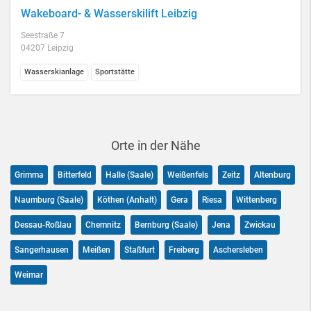
Wakeboard- & Wasserskilift Leibzig
Seestraße 7
04207 Leipzig
Wasserskianlage
Sportstätte
Orte in der Nähe
Grimma
Bitterfeld
Halle (Saale)
Weißenfels
Zeitz
Altenburg
Naumburg (Saale)
Köthen (Anhalt)
Gera
Riesa
Wittenberg
Dessau-Roßlau
Chemnitz
Bernburg (Saale)
Jena
Zwickau
Sangerhausen
Meißen
Staßfurt
Freiberg
Aschersleben
Weimar