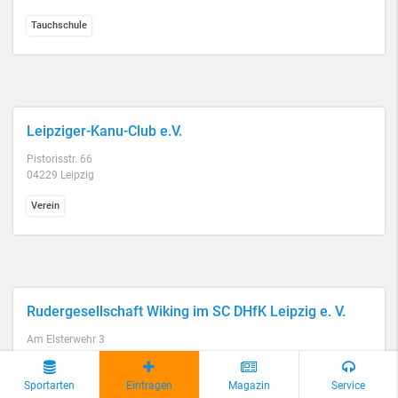
Tauchschule
Leipziger-Kanu-Club e.V.
Pistorisstr. 66
04229 Leipzig
Verein
Rudergesellschaft Wiking im SC DHfK Leipzig e. V.
Am Elsterwehr 3
04109 Leipzig
Sportarten
Eintragen
Magazin
Service
Verein