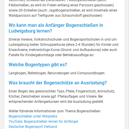
verzichtet),
Schießen auf Zielscheiben
,
Feldbogenschießen
(auch:
Feldschießen, es wird im Freien entlang eines Parcours geschossen)
sowie
3D-Schießen
(auch: Jagdbogenschießen, es wird innerhalb eines
Waldparcours auf Tierfiguren aus Schaumstoff geschossen)
Wo kann man als Anfänger Bogenschießen in
Ludwigsburg lernen?
Diverse Vereine, Volkshochschulen und Bogensportschulen in und um
Ludwigsburg bieten Schnupperkurse (etwa 2-4 Stunden) für Kinder und
Erwachsene, mehrwöchige Kurse (Grund- und Aufbaukurse) oder auch
Pakete für Kindergeburtstage oder Betriebsausflüge an.
Welche Bogentypen gibt es?
Langbogen, Reiterbogen, Recurvebogen und Compoundbogen.
Was braucht der Bogenschütze an Ausrüstung?
Einen Bogen des gewünschten Typs, Pfeile, Fingerschutz, Armschutz,
Köcher, Zielscheiben sowie ggf. Pfeilauflagen und Visiere. Bei
entsprechenden Anfängerkursen wird die Ausrüstung gestellt.
Weiter führende Informationen zum Thema Bogenschießen:
Bogenschießen unter Wikipedia
YouTube: Bogenschießen lernen für Anfänger
Deutscher Bogensport Verband