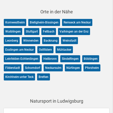
Orte in der Nähe
Kornwestheim
Bietigheim-Bissingen
Remseck am Neckar
Waiblingen
Stuttgart
Fellbach
Vaihingen an der Enz
Leonberg
Winnenden
Backnang
Weinstadt
Esslingen am Neckar
Ostfildern
Mühlacker
Leinfelden-Echterdingen
Heilbronn
Sindelfingen
Böblingen
Filderstadt
Schorndorf
Neckarsulm
Nürtingen
Pforzheim
Kirchheim unter Teck
Bretten
Natursport in Ludwigsburg