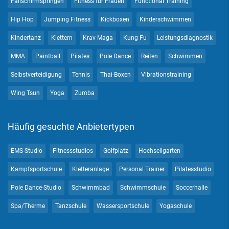
Fallschirmspringen
Fitness für Frauen
Functional Training
Hip Hop
Jumping Fitness
Kickboxen
Kinderschwimmen
Kindertanz
Klettern
Krav Maga
Kung Fu
Leistungsdiagnostik
MMA
Paintball
Pilates
Pole Dance
Reiten
Schwimmen
Selbstverteidigung
Tennis
Thai-Boxen
Vibrationstraining
Wing Tsun
Yoga
Zumba
Häufig gesuchte Anbietertypen
EMS-Studio
Fitnessstudios
Golfplatz
Hochseilgarten
Kampfsportschule
Kletteranlage
Personal Trainer
Pilatesstudio
Pole Dance-Studio
Schwimmbad
Schwimmschule
Soccerhalle
Spa/Therme
Tanzschule
Wassersportschule
Yogaschule