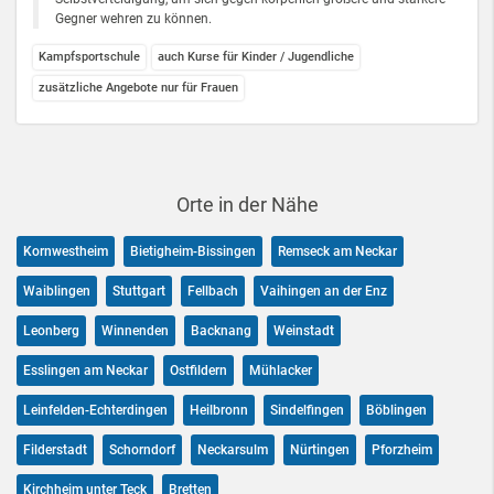
Gegner wehren zu können.
Kampfsportschule
auch Kurse für Kinder / Jugendliche
zusätzliche Angebote nur für Frauen
Orte in der Nähe
Kornwestheim
Bietigheim-Bissingen
Remseck am Neckar
Waiblingen
Stuttgart
Fellbach
Vaihingen an der Enz
Leonberg
Winnenden
Backnang
Weinstadt
Esslingen am Neckar
Ostfildern
Mühlacker
Leinfelden-Echterdingen
Heilbronn
Sindelfingen
Böblingen
Filderstadt
Schorndorf
Neckarsulm
Nürtingen
Pforzheim
Kirchheim unter Teck
Bretten