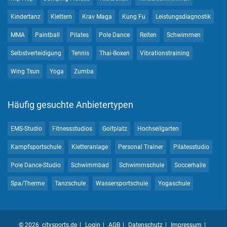
Kindertanz
Klettern
Krav Maga
Kung Fu
Leistungsdiagnostik
MMA
Paintball
Pilates
Pole Dance
Reiten
Schwimmen
Selbstverteidigung
Tennis
Thai-Boxen
Vibrationstraining
Wing Tsun
Yoga
Zumba
Häufig gesuchte Anbietertypen
EMS-Studio
Fitnessstudios
Golfplatz
Hochseilgarten
Kampfsportschule
Kletteranlage
Personal Trainer
Pilatesstudio
Pole Dance-Studio
Schwimmbad
Schwimmschule
Soccerhalle
Spa/Therme
Tanzschule
Wassersportschule
Yogaschule
© 2026 citysports.de
Login
AGB
Datenschutz
Impressum