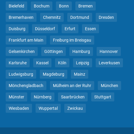
Bielefeld
Bochum
Bonn
Bremen
Bremerhaven
Chemnitz
Dortmund
Dresden
Duisburg
Düsseldorf
Erfurt
Essen
Frankfurt am Main
Freiburg im Breisgau
Gelsenkirchen
Göttingen
Hamburg
Hannover
Karlsruhe
Kassel
Köln
Leipzig
Leverkusen
Ludwigsburg
Magdeburg
Mainz
Mönchengladbach
Mülheim an der Ruhr
München
Münster
Nürnberg
Saarbrücken
Stuttgart
Wiesbaden
Wuppertal
Zwickau