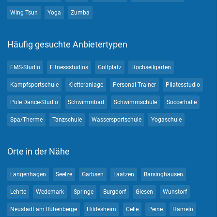
Wing Tsun
Yoga
Zumba
Häufig gesuchte Anbietertypen
EMS-Studio
Fitnessstudios
Golfplatz
Hochseilgarten
Kampfsportschule
Kletteranlage
Personal Trainer
Pilatesstudio
Pole Dance-Studio
Schwimmbad
Schwimmschule
Soccerhalle
Spa/Therme
Tanzschule
Wassersportschule
Yogaschule
Orte in der Nähe
Langenhagen
Seelze
Garbsen
Laatzen
Barsinghausen
Lehrte
Wedemark
Springe
Burgdorf
Giesen
Wunstorf
Neustadt am Rübenberge
Hildesheim
Celle
Peine
Hameln