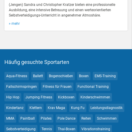
(Jengen) Sandra und Christopher Kratzer bieten eine professionelle
Ausbildung, eine intensive Betreuung und einen werteorientierten
Selbstverteidigungs-Unterricht in angenehmer Atmoshäre.
» mehr
Häufig gesuchte Sportarten
Aqua-Fitness
Ballett
Bogenschießen
Boxen
EMS-Training
Fallschirmspringen
Fitness für Frauen
Functional Training
Hip Hop
Jumping Fitness
Kickboxen
Kinderschwimmen
Kindertanz
Klettern
Krav Maga
Kung Fu
Leistungsdiagnostik
MMA
Paintball
Pilates
Pole Dance
Reiten
Schwimmen
Selbstverteidigung
Tennis
Thai-Boxen
Vibrationstraining