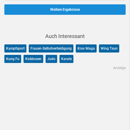
Weitere Ergebnisse
Auch Interessant
Kampfsport
Frauen-Selbstverteidigung
Krav Maga
Wing Tsun
Kung Fu
Kickboxen
Judo
Karate
Anzeige