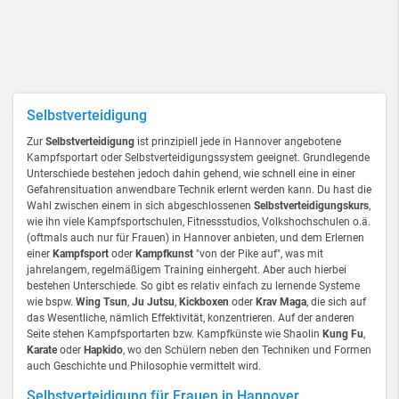
Selbstverteidigung
Zur
Selbstverteidigung
ist prinzipiell jede in Hannover angebotene
Kampfsportart oder Selbstverteidigungssystem geeignet. Grundlegende
Unterschiede bestehen jedoch dahin gehend, wie schnell eine in einer
Gefahrensituation anwendbare Technik erlernt werden kann. Du hast die
Wahl zwischen einem in sich abgeschlossenen
Selbstverteidigungskurs
,
wie ihn viele Kampfsportschulen, Fitnessstudios, Volkshochschulen o.ä.
(oftmals auch nur für Frauen) in Hannover anbieten, und dem Erlernen
einer
Kampfsport
oder
Kampfkunst
"von der Pike auf", was mit
jahrelangem, regelmäßigem Training einhergeht. Aber auch hierbei
bestehen Unterschiede. So gibt es relativ einfach zu lernende Systeme
wie bspw.
Wing Tsun
,
Ju Jutsu
,
Kickboxen
oder
Krav Maga
, die sich auf
das Wesentliche, nämlich Effektivität, konzentrieren. Auf der anderen
Seite stehen Kampfsportarten bzw. Kampfkünste wie Shaolin
Kung Fu
,
Karate
oder
Hapkido
, wo den Schülern neben den Techniken und Formen
auch Geschichte und Philosophie vermittelt wird.
Selbstverteidigung für Frauen in Hannover