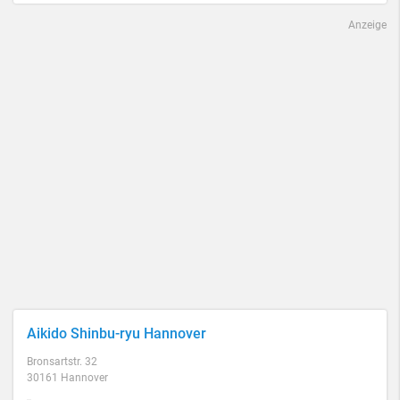
Anzeige
Aikido Shinbu-ryu Hannover
Bronsartstr. 32
30161 Hannover