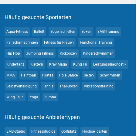
Häufig gesuchte Sportarten
Aqua-Fitness
Ballett
Bogenschießen
Boxen
EMS-Training
Fallschirmspringen
Fitness für Frauen
Functional Training
Hip Hop
Jumping Fitness
Kickboxen
Kinderschwimmen
Kindertanz
Klettern
Krav Maga
Kung Fu
Leistungsdiagnostik
MMA
Paintball
Pilates
Pole Dance
Reiten
Schwimmen
Selbstverteidigung
Tennis
Thai-Boxen
Vibrationstraining
Wing Tsun
Yoga
Zumba
Häufig gesuchte Anbietertypen
EMS-Studio
Fitnessstudios
Golfplatz
Hochseilgarten