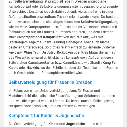
Zur
Selbstverteidigung
ist prinzipiell jede in Dresden angebotene
Kampfsportart oder Selbstverteidigungssystem geeignet. Grundlegende
Unterschiede bestehen jedoch dahin gehend, wie schnell eine in einer
Gefahrensituation anwendbare Technik erlernt werden kann. Du hast die
Wahl zwischen einem in sich abgeschlossenen
Selbstverteidigungskurs
,
wie ihn viele Kampfsportschulen, Fitnessstudios, Volkshochschulen o.ä.
(oftmals auch nur für Frauen) in Dresden anbieten, und dem Erlernen
einer
Kampfsport
oder
Kampfkunst
"von der Pike auf", was mit
jahrelangem, regelmäßigem Training einhergeht. Aber auch hierbei
bestehen Unterschiede. So gibt es relativ einfach zu lernende Systeme
wie bspw.
Wing Tsun
,
Ju Jutsu
,
Kickboxen
oder
Krav Maga
, die sich auf
das Wesentliche, nämlich Effektivität, konzentrieren. Auf der anderen
Seite stehen Kampfsportarten bzw. Kampfkünste wie Shaolin
Kung Fu
,
Karate
oder
Hapkido
, wo den Schülern neben den Techniken und Formen
auch Geschichte und Philosophie vermittelt wird.
Selbstverteidigung für Frauen in Dresden
Im Fokus von einem Selbstverteidigungskurs für
Frauen
und
Mädchen
steht die realistische Einschätzung von Gefahrensituationen
und wie diese gelöst werden können. Du lernst, auch in Rollenspielen,
entsprechende Techniken, um dich effektiv zu verteidigen.
Kampfsport für Kinder & Jugendliche
Als Selbstverteidigung für
Kinder
und
Jugendliche
haben sich