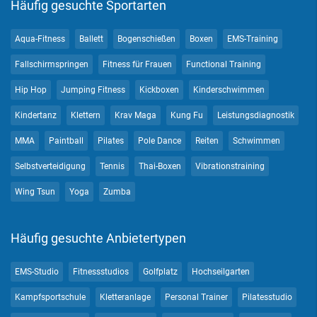
Häufig gesuchte Sportarten
Aqua-Fitness
Ballett
Bogenschießen
Boxen
EMS-Training
Fallschirmspringen
Fitness für Frauen
Functional Training
Hip Hop
Jumping Fitness
Kickboxen
Kinderschwimmen
Kindertanz
Klettern
Krav Maga
Kung Fu
Leistungsdiagnostik
MMA
Paintball
Pilates
Pole Dance
Reiten
Schwimmen
Selbstverteidigung
Tennis
Thai-Boxen
Vibrationstraining
Wing Tsun
Yoga
Zumba
Häufig gesuchte Anbietertypen
EMS-Studio
Fitnessstudios
Golfplatz
Hochseilgarten
Kampfsportschule
Kletteranlage
Personal Trainer
Pilatesstudio