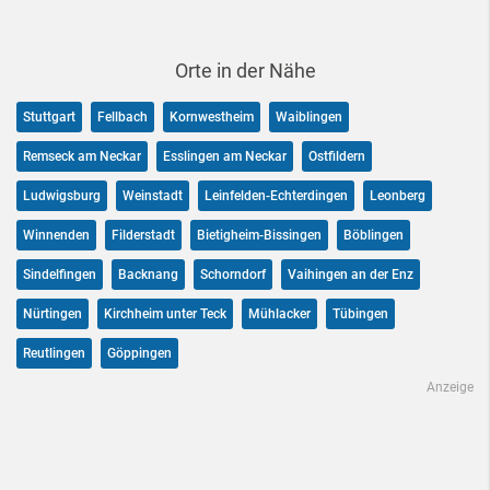
Orte in der Nähe
Stuttgart
Fellbach
Kornwestheim
Waiblingen
Remseck am Neckar
Esslingen am Neckar
Ostfildern
Ludwigsburg
Weinstadt
Leinfelden-Echterdingen
Leonberg
Winnenden
Filderstadt
Bietigheim-Bissingen
Böblingen
Sindelfingen
Backnang
Schorndorf
Vaihingen an der Enz
Nürtingen
Kirchheim unter Teck
Mühlacker
Tübingen
Reutlingen
Göppingen
Anzeige