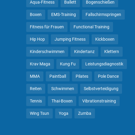
Aqua-Fitness
Ballett
Bogenschießen
Boxen
EMS-Training
Fallschirmspringen
Fitness für Frauen
Functional Training
Hip Hop
Jumping Fitness
Kickboxen
Kinderschwimmen
Kindertanz
Klettern
Krav Maga
Kung Fu
Leistungsdiagnostik
MMA
Paintball
Pilates
Pole Dance
Reiten
Schwimmen
Selbstverteidigung
Tennis
Thai-Boxen
Vibrationstraining
Wing Tsun
Yoga
Zumba