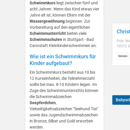
Schwimmkurs
liegt zwischen fünf und
acht Jahren. Wenn das Kind etwas vier
Jahre alt ist, können Eltern mit der
Wassergewöhnung
beginnen. Zur
Vorbereitung auf den eigentlichen
Chris
Schwimmunterricht
bieten viele
Schwimmschulen
in Stuttgart - Bad
Fritz- W
Cannstatt Kleinkinderschwimmen an.
70372 St
Wie ist ein Schwimmkurs für
Verein
Kinder aufgebaut?
Ein Schwimmkurs besteht aus 10 bis
12 Kurseinheiten, die Teilnehmerzahl
sollte bei max. 8-10 Kindern liegen. Im
Zuge des Schwimmunterrichts können
die Schwimmabzeichen
Babys
Seepferdchen
,
Vielseitigkeitsabzeichen "Seehund Tixi"
sowie das Jugendschwimmabzeichen
in Bronze, Silber und Gold erworben
werden.