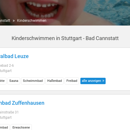
nnstatt
Kinderschwimmen
Kinderschwimmen in Stuttgart - Bad Cannstatt
albad Leuze
ebad 2-6
uttgart
ätte
Sauna
Schwimmbad
Hallenbad
Freibad
alle anzeigen
nbad Zuffenhausen
ainstraße 31
uttgart
mbad
Erwachsene