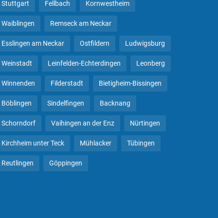
Stuttgart
Fellbach
Kornwestheim
Waiblingen
Remseck am Neckar
Esslingen am Neckar
Ostfildern
Ludwigsburg
Weinstadt
Leinfelden-Echterdingen
Leonberg
Winnenden
Filderstadt
Bietigheim-Bissingen
Böblingen
Sindelfingen
Backnang
Schorndorf
Vaihingen an der Enz
Nürtingen
Kirchheim unter Teck
Mühlacker
Tübingen
Reutlingen
Göppingen