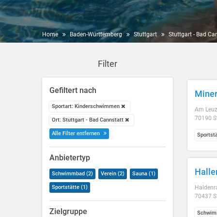
Home
Baden-Württemberg
Stuttgart
Stuttgart - Bad Ca
Filter
Gefiltert nach
Miner
Sportart: Kinderschwimmen
Am Leuz
70190 St
Ort: Stuttgart - Bad Cannstatt
Alle Filter entfernen
Sportst
Anbietertyp
Halle
Schwimmbad (2)
Verein (2)
Sauna (1)
Sportstätte (1)
Haldenr
70437 St
Zielgruppe
Schwim