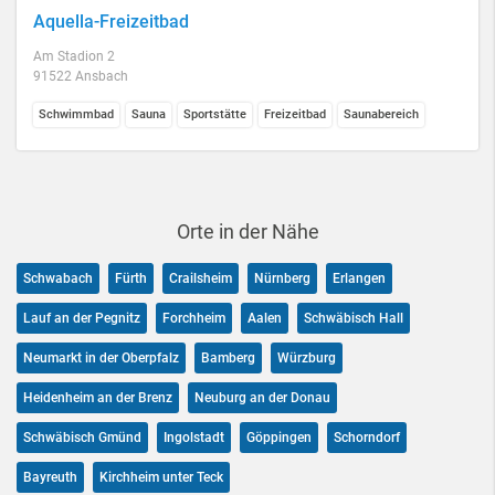
Aquella-Freizeitbad
Am Stadion 2
91522 Ansbach
Schwimmbad
Sauna
Sportstätte
Freizeitbad
Saunabereich
Orte in der Nähe
Schwabach
Fürth
Crailsheim
Nürnberg
Erlangen
Lauf an der Pegnitz
Forchheim
Aalen
Schwäbisch Hall
Neumarkt in der Oberpfalz
Bamberg
Würzburg
Heidenheim an der Brenz
Neuburg an der Donau
Schwäbisch Gmünd
Ingolstadt
Göppingen
Schorndorf
Bayreuth
Kirchheim unter Teck