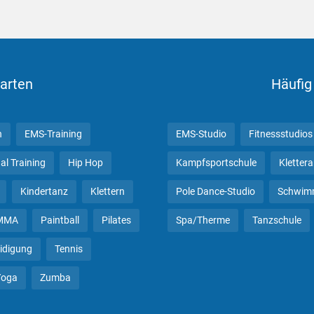
arten
Häufig
n
EMS-Training
EMS-Studio
Fitnessstudios
al Training
Hip Hop
Kampfsportschule
Kletter
Kindertanz
Klettern
Pole Dance-Studio
Schwim
MMA
Paintball
Pilates
Spa/Therme
Tanzschule
eidigung
Tennis
Yoga
Zumba