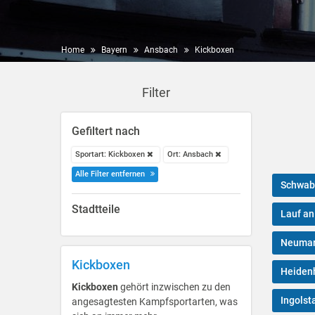
Home
Bayern
Ansbach
Kickboxen
Filter
Gefiltert nach
Sportart: Kickboxen
Ort: Ansbach
Alle Filter entfernen
Schwab
Stadtteile
Lauf an
Neumark
Kickboxen
Heidenh
Kickboxen
gehört inzwischen zu den
Ingolst
angesagtesten Kampfsportarten, was