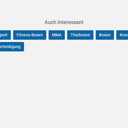
Auch Interessant
port
Fitness-Boxen
MMA
Thaiboxen
Boxen
Kra
erteidigung