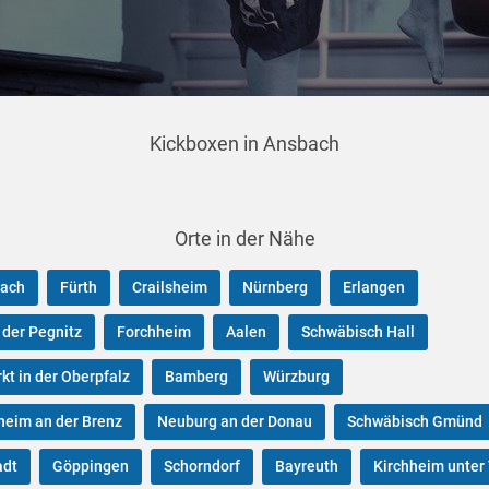
Kickboxen in Ansbach
Orte in der Nähe
ach
Fürth
Crailsheim
Nürnberg
Erlangen
 der Pegnitz
Forchheim
Aalen
Schwäbisch Hall
t in der Oberpfalz
Bamberg
Würzburg
eim an der Brenz
Neuburg an der Donau
Schwäbisch Gmünd
adt
Göppingen
Schorndorf
Bayreuth
Kirchheim unter