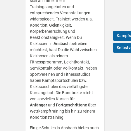
sich an immer mehr
Trainingsangeboten und
entsprechenden Veranstaltungen
widerspiegelt. Trainiert werden u.a.
Kondition, Gelenkigkeit,
Körperbeherrschung und
Kampfs
Reaktionsfähigkeit. Wenn Du
Kickboxen in
Ansbach
betreiben
Selbstv
möchtest, hast Du die Wahl zwischen
Kickboxen als reinem
Fitnessprogramm, Leichtkontakt,
Semikontakt oder Vollkontakt. Neben
Sportvereinen und Fitnessstudios
haben Kampfsportschulen bzw.
Kickboxschulen das vielfältigste
Kursangebot. Die Bandbreite reicht
von speziellen Kursen für
Anfänger
und
Fortgeschrittene
über
Wettkampftraining bis hin zu reinem
Konditionstraining.
Einige Schulen in Ansbach bieten auch