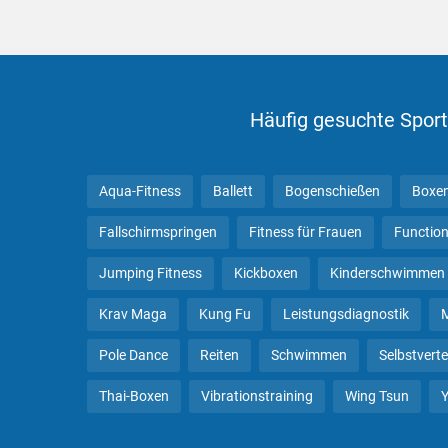
Häufig gesuchte Sport
Aqua-Fitness
Ballett
Bogenschießen
Boxe
Fallschirmspringen
Fitness für Frauen
Function
Jumping Fitness
Kickboxen
Kinderschwimmen
Krav Maga
Kung Fu
Leistungsdiagnostik
Pole Dance
Reiten
Schwimmen
Selbstvert
Thai-Boxen
Vibrationstraining
Wing Tsun