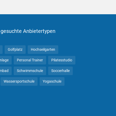
 gesuchte Anbietertypen
Golfplatz
Hochseilgarten
anlage
Personal Trainer
Pilatesstudio
mbad
Schwimmschule
Soccerhalle
Wassersportschule
Yogaschule