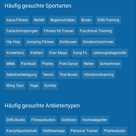
Häufig gesuchte Sportarten
Aqua-Fitness
Ballett
Bogenschießen
Boxen
EMS-Training
Fallschirmspringen
Fitness für Frauen
Functional Training
Hip Hop
Jumping Fitness
Kickboxen
Kinderschwimmen
Kindertanz
Klettern
Krav Maga
Kung Fu
Leistungsdiagnostik
MMA
Paintball
Pilates
Pole Dance
Reiten
Schwimmen
Selbstverteidigung
Tennis
Thai-Boxen
Vibrationstraining
Wing Tsun
Yoga
Zumba
Häufig gesuchte Anbietertypen
EMS-Studio
Fitnessstudios
Golfplatz
Hochseilgarten
Kampfsportschule
Kletteranlage
Personal Trainer
Pilatesstudio