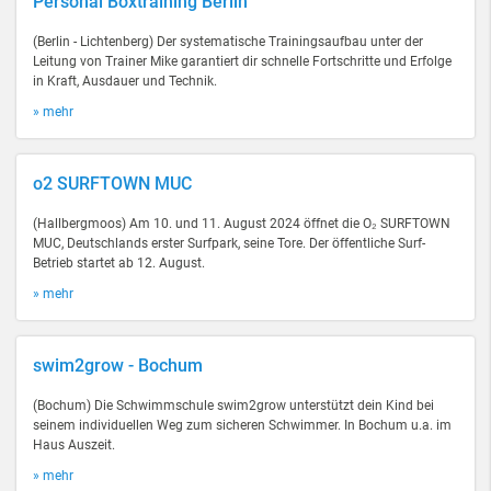
Personal Boxtraining Berlin
(Berlin - Lichtenberg) Der systematische Trainingsaufbau unter der
Leitung von Trainer Mike garantiert dir schnelle Fortschritte und Erfolge
in Kraft, Ausdauer und Technik.
» mehr
o2 SURFTOWN MUC
(Hallbergmoos) Am 10. und 11. August 2024 öffnet die O₂ SURFTOWN
MUC, Deutschlands erster Surfpark, seine Tore. Der öffentliche Surf-
Betrieb startet ab 12. August.
» mehr
swim2grow - Bochum
(Bochum) Die Schwimmschule swim2grow unterstützt dein Kind bei
seinem individuellen Weg zum sicheren Schwimmer. In Bochum u.a. im
Haus Auszeit.
» mehr