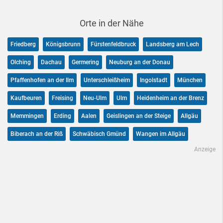
Orte in der Nähe
Friedberg
Königsbrunn
Fürstenfeldbruck
Landsberg am Lech
Olching
Dachau
Germering
Neuburg an der Donau
Pfaffenhofen an der Ilm
Unterschleißheim
Ingolstadt
München
Kaufbeuren
Freising
Neu-Ulm
Ulm
Heidenheim an der Brenz
Memmingen
Erding
Aalen
Geislingen an der Steige
Allgäu
Biberach an der Riß
Schwäbisch Gmünd
Wangen im Allgäu
Anzeige