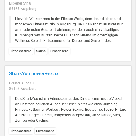
Brixener Str. 8
86165 Augsburg
Herzlich Willkommen in der Fitness World, dem freundlichen und
modernen Fitnessstudio in Augsburg. Bei uns kannst Du nicht nur
an modernsten Geräten trainieren, sondern auch ein vielseitiges
Kursprogramm nutzen, bevor Du anschließend im großzügigen
Wellness-Bereich Entspannung für Körper und Seele findest.
Fitnessstudio
Sauna
Erwachsene
SharkYou power+relax
Beriner Allee 51
86153 Augsburg
Das SharkYou ist ein Fitnesscenter, das Dir u.a. eine riesige Vielzahl
an unterschiedlichen Ausdauerkursen bietet wie etwa Jumping
Fitness, Fatburner Workout, Power Boxing, Bootcamp, TaeBo, Hiitup,
4D Pro Bungee Fitness, Bodycross, deepWORK, Jazz Dance, Step,
Zumba oder Cycling.
Fitnessstudio
Erwachsene