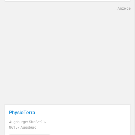
Anzeige
PhysioTerra
Augsburger Straße 9 ½
86157 Augsburg