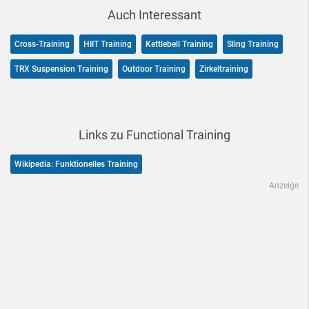
Auch Interessant
Cross-Training
HIIT Training
Kettlebell Training
Sling Training
TRX Suspension Training
Outdoor Training
Zirkeltraining
Links zu Functional Training
Wikipedia: Funktionelles Training
Anzeige