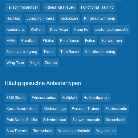
Fallschirmspringen
Fitness für Frauen
Functional Training
Hip Hop
Jumping Fitness
Kickboxen
Kinderschwimmen
Kindertanz
Klettern
Krav Maga
Kung Fu
Leistungsdiagnostik
MMA
Paintball
Pilates
Pole Dance
Reiten
Schwimmen
Selbstverteidigung
Tennis
Thai-Boxen
Vibrationstraining
Wing Tsun
Yoga
Zumba
Häufig gesuchte Anbietertypen
EMS-Studio
Fitnessstudios
Golfplatz
Hochseilgarten
Kampfsportschule
Kletteranlage
Personal Trainer
Pilatesstudio
Pole Dance-Studio
Schwimmbad
Schwimmschule
Soccerhalle
Spa/Therme
Tanzschule
Wassersportschule
Yogaschule