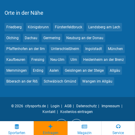
Orte in der Nähe
Friedberg
Königsbrunn
Fürstenfeldbruck
Landsberg am Lech
Olching
Dachau
Germering
Neuburg an der Donau
Pfaffenhofen an der Ilm
Unterschleißheim
Ingolstadt
München
Kaufbeuren
Freising
Neu-Ulm
Ulm
Heidenheim an der Brenz
Memmingen
Erding
Aalen
Geislingen an der Steige
Allgäu
Biberach an der Riß
Schwäbisch Gmünd
Wangen im Allgäu
© 2026 citysports.de
Login
AGB
Datenschutz
Impressum
Kontakt
Kostenlos eintragen
Sportarten
Eintragen
Magazin
Service