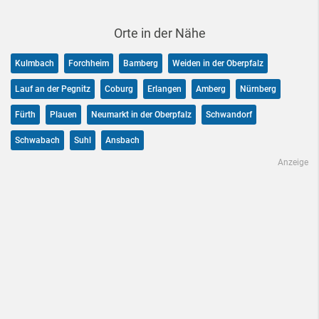
Orte in der Nähe
Kulmbach
Forchheim
Bamberg
Weiden in der Oberpfalz
Lauf an der Pegnitz
Coburg
Erlangen
Amberg
Nürnberg
Fürth
Plauen
Neumarkt in der Oberpfalz
Schwandorf
Schwabach
Suhl
Ansbach
Anzeige