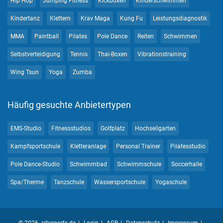
Hip Hop
Jumping Fitness
Kickboxen
Kinderschwimmen
Kindertanz
Klettern
Krav Maga
Kung Fu
Leistungsdiagnostik
MMA
Paintball
Pilates
Pole Dance
Reiten
Schwimmen
Selbstverteidigung
Tennis
Thai-Boxen
Vibrationstraining
Wing Tsun
Yoga
Zumba
Häufig gesuchte Anbietertypen
EMS-Studio
Fitnessstudios
Golfplatz
Hochseilgarten
Kampfsportschule
Kletteranlage
Personal Trainer
Pilatesstudio
Pole Dance-Studio
Schwimmbad
Schwimmschule
Soccerhalle
Spa/Therme
Tanzschule
Wassersportschule
Yogaschule
© 2026 citysports.de
Login
AGB
Datenschutz
Impressum