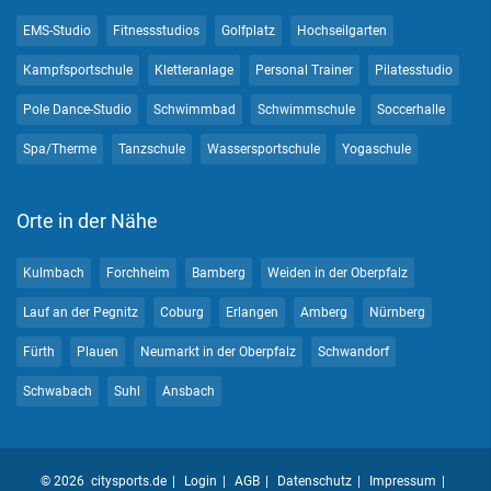
EMS-Studio
Fitnessstudios
Golfplatz
Hochseilgarten
Kampfsportschule
Kletteranlage
Personal Trainer
Pilatesstudio
Pole Dance-Studio
Schwimmbad
Schwimmschule
Soccerhalle
Spa/Therme
Tanzschule
Wassersportschule
Yogaschule
Orte in der Nähe
Kulmbach
Forchheim
Bamberg
Weiden in der Oberpfalz
Lauf an der Pegnitz
Coburg
Erlangen
Amberg
Nürnberg
Fürth
Plauen
Neumarkt in der Oberpfalz
Schwandorf
Schwabach
Suhl
Ansbach
© 2026 citysports.de
Login
AGB
Datenschutz
Impressum