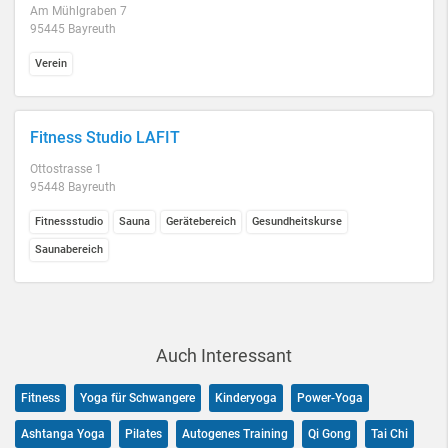
Am Mühlgraben 7
95445 Bayreuth
Verein
Fitness Studio LAFIT
Ottostrasse 1
95448 Bayreuth
Fitnessstudio
Sauna
Gerätebereich
Gesundheitskurse
Saunabereich
Auch Interessant
Fitness
Yoga für Schwangere
Kinderyoga
Power-Yoga
Ashtanga Yoga
Pilates
Autogenes Training
Qi Gong
Tai Chi