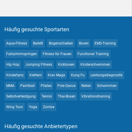
Häufig gesuchte Sportarten
Aqua-Fitness
Ballett
Bogenschießen
Boxen
EMS-Training
Fallschirmspringen
Fitness für Frauen
Functional Training
Hip Hop
Jumping Fitness
Kickboxen
Kinderschwimmen
Kindertanz
Klettern
Krav Maga
Kung Fu
Leistungsdiagnostik
MMA
Paintball
Pilates
Pole Dance
Reiten
Schwimmen
Selbstverteidigung
Tennis
Thai-Boxen
Vibrationstraining
Wing Tsun
Yoga
Zumba
Häufig gesuchte Anbietertypen