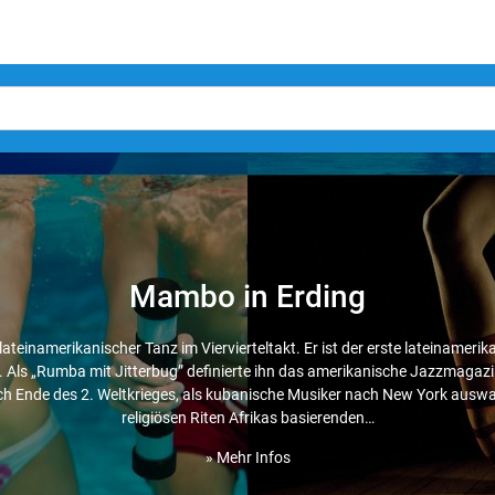
Mambo in Erding
teinamerikanischer Tanz im Viervierteltakt. Er ist der erste lateinameri
 Als „Rumba mit Jitterbug” definierte ihn das amerikanische Jazzmag
h Ende des 2. Weltkrieges, als kubanische Musiker nach New York auswa
religiösen Riten Afrikas basierenden…
» Mehr Infos