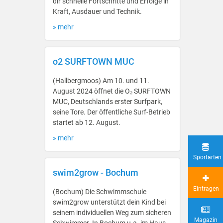
dir schnelle Fortschritte und Erfolge in
Kraft, Ausdauer und Technik.
» mehr
o2 SURFTOWN MUC
(Hallbergmoos) Am 10. und 11.
August 2024 öffnet die O₂ SURFTOWN
MUC, Deutschlands erster Surfpark,
seine Tore. Der öffentliche Surf-Betrieb
startet ab 12. August.
» mehr
Sportarten
swim2grow - Bochum
Eintragen
(Bochum) Die Schwimmschule
swim2grow unterstützt dein Kind bei
seinem individuellen Weg zum sicheren
Magazin