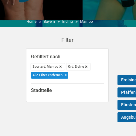
Home
Bayern
Erding
Mambo
Filter
Gefiltert nach
Sportart: Mambo
Ort: Erding
Alle Filter entfernen
Freisin
Stadtteile
Pfaffen
Fürsten
Augsbu