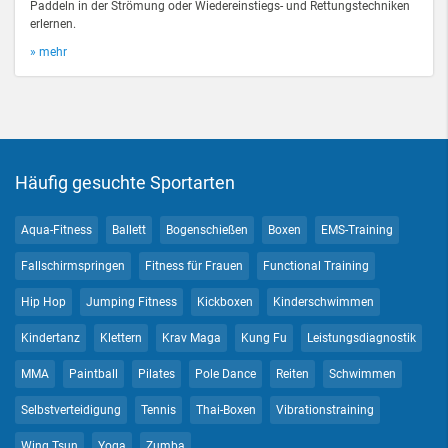
Paddeln in der Strömung oder Wiedereinstiegs- und Rettungstechniken
erlernen.
» mehr
Häufig gesuchte Sportarten
Aqua-Fitness
Ballett
Bogenschießen
Boxen
EMS-Training
Fallschirmspringen
Fitness für Frauen
Functional Training
Hip Hop
Jumping Fitness
Kickboxen
Kinderschwimmen
Kindertanz
Klettern
Krav Maga
Kung Fu
Leistungsdiagnostik
MMA
Paintball
Pilates
Pole Dance
Reiten
Schwimmen
Selbstverteidigung
Tennis
Thai-Boxen
Vibrationstraining
Wing Tsun
Yoga
Zumba