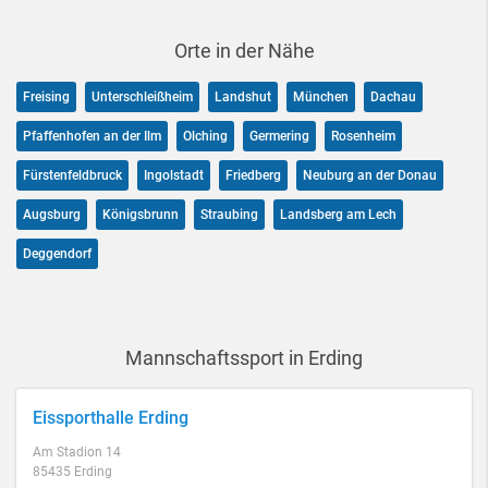
Orte in der Nähe
Freising
Unterschleißheim
Landshut
München
Dachau
Pfaffenhofen an der Ilm
Olching
Germering
Rosenheim
Fürstenfeldbruck
Ingolstadt
Friedberg
Neuburg an der Donau
Augsburg
Königsbrunn
Straubing
Landsberg am Lech
Deggendorf
Mannschaftssport in Erding
Eissporthalle Erding
Am Stadion 14
85435 Erding