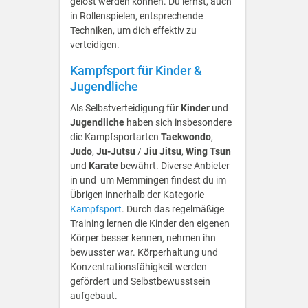
gelöst werden können. Du lernst, auch
in Rollenspielen, entsprechende
Techniken, um dich effektiv zu
verteidigen.
Kampfsport für Kinder &
Jugendliche
Als Selbstverteidigung für
Kinder
und
Jugendliche
haben sich insbesondere
die Kampfsportarten
Taekwondo
,
Judo
,
Ju-Jutsu
/
Jiu Jitsu
,
Wing Tsun
und
Karate
bewährt. Diverse Anbieter
in und um Memmingen findest du im
Übrigen innerhalb der Kategorie
Kampfsport
. Durch das regelmäßige
Training lernen die Kinder den eigenen
Körper besser kennen, nehmen ihn
bewusster war. Körperhaltung und
Konzentrationsfähigkeit werden
gefördert und Selbstbewusstsein
aufgebaut.