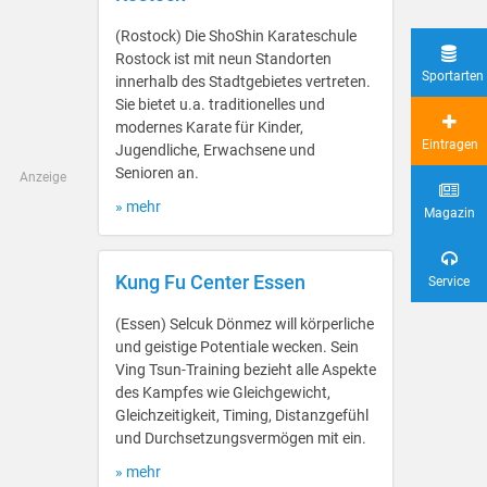
(Rostock) Die ShoShin Karateschule
Rostock ist mit neun Standorten
Sportarten
innerhalb des Stadtgebietes vertreten.
Sie bietet u.a. traditionelles und
modernes Karate für Kinder,
Eintragen
Jugendliche, Erwachsene und
Senioren an.
Anzeige
» mehr
Magazin
Kung Fu Center Essen
Service
(Essen) Selcuk Dönmez will körperliche
und geistige Potentiale wecken. Sein
Ving Tsun-Training bezieht alle Aspekte
des Kampfes wie Gleichgewicht,
Gleichzeitigkeit, Timing, Distanzgefühl
und Durchsetzungsvermögen mit ein.
» mehr