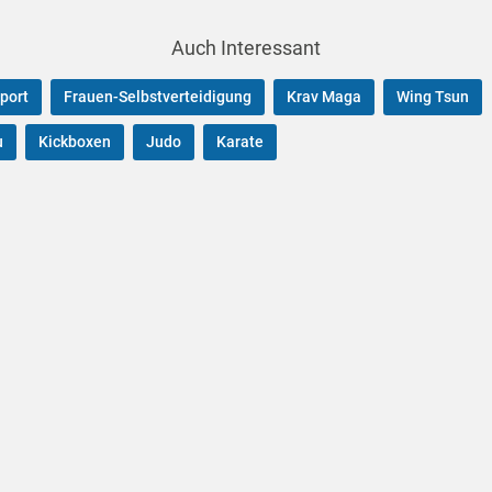
Auch Interessant
port
Frauen-Selbstverteidigung
Krav Maga
Wing Tsun
u
Kickboxen
Judo
Karate