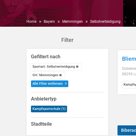
Home
Bayern
Memmingen
Selbstverteidigung
Filter
Gefiltert nach
Bliem
Sportart: Selbstverteidigung
Dübelwe
88299 L
Ort: Memmingen
Alle Filter entfernen
Kampfsp
Anbietertyp
Kampfsportschule (1)
Stadtteile
Biberac