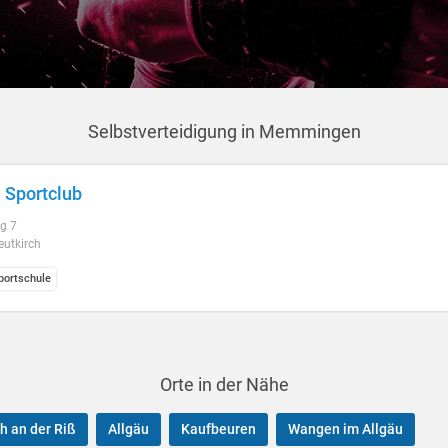
Selbstverteidigung in Memmingen
 Sportclub
g 7
eutkirch
ortschule
Orte in der Nähe
h an der Riß
Allgäu
Kaufbeuren
Wangen im Allgäu