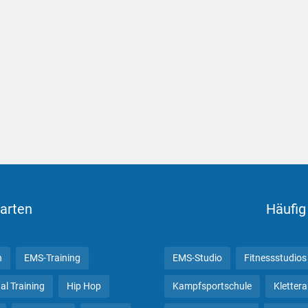
arten
Häufig
n
EMS-Training
EMS-Studio
Fitnessstudios
al Training
Hip Hop
Kampfsportschule
Kletter