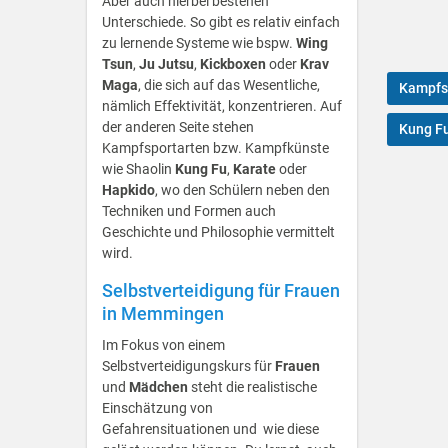
Aber auch hierbei bestehen
Unterschiede. So gibt es relativ einfach
zu lernende Systeme wie bspw.
Wing
Tsun
,
Ju Jutsu
,
Kickboxen
oder
Krav
Maga
, die sich auf das Wesentliche,
Kampfs
nämlich Effektivität, konzentrieren. Auf
der anderen Seite stehen
Kung F
Kampfsportarten bzw. Kampfkünste
wie Shaolin
Kung Fu
,
Karate
oder
Hapkido
, wo den Schülern neben den
Techniken und Formen auch
Geschichte und Philosophie vermittelt
wird.
Selbstverteidigung für Frauen
in Memmingen
Im Fokus von einem
Selbstverteidigungskurs für
Frauen
und
Mädchen
steht die realistische
Einschätzung von
Gefahrensituationen und wie diese