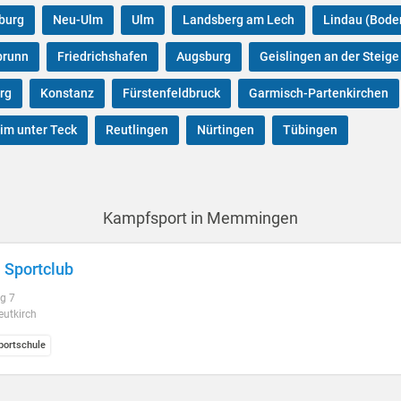
burg
Neu-Ulm
Ulm
Landsberg am Lech
Lindau (Bode
brunn
Friedrichshafen
Augsburg
Geislingen an der Steige
rg
Konstanz
Fürstenfeldbruck
Garmisch-Partenkirchen
im unter Teck
Reutlingen
Nürtingen
Tübingen
Kampfsport in Memmingen
 Sportclub
g 7
eutkirch
ortschule