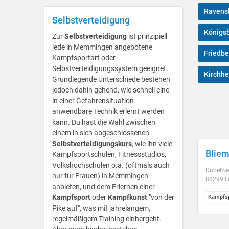
Ravens
Selbstverteidigung
Königs
Zur
Selbstverteidigung
ist prinzipiell
jede in Memmingen angebotene
Friedbe
Kampfsportart oder
Selbstverteidigungssystem geeignet.
Kirchhe
Grundlegende Unterschiede bestehen
jedoch dahin gehend, wie schnell eine
in einer Gefahrensituation
anwendbare Technik erlernt werden
kann. Du hast die Wahl zwischen
einem in sich abgeschlossenen
Selbstverteidigungskurs
, wie ihn viele
Bliem
Kampfsportschulen, Fitnessstudios,
Volkshochschulen o.ä. (oftmals auch
Dübelwe
nur für Frauen) in Memmingen
88299 L
anbieten, und dem Erlernen einer
Kampfsport
oder
Kampfkunst
"von der
Kampfsp
Pike auf", was mit jahrelangem,
regelmäßigem Training einhergeht.