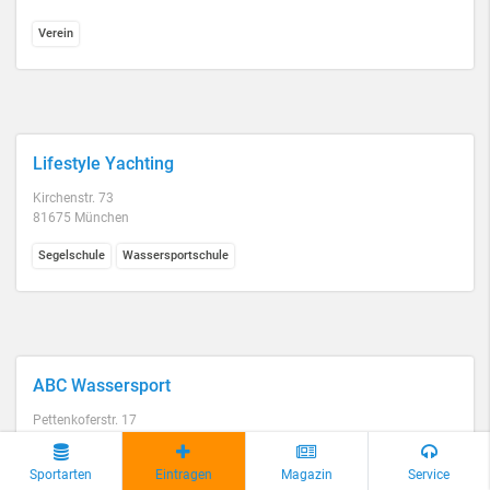
Verein
Lifestyle Yachting
Kirchenstr. 73
81675 München
Segelschule
Wassersportschule
ABC Wassersport
Pettenkoferstr. 17
80336 München
Sportarten
Eintragen
Magazin
Service
Segelschule
Wassersportschule