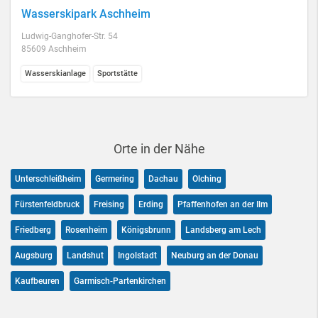
Wasserskipark Aschheim
Ludwig-Ganghofer-Str. 54
85609 Aschheim
Wasserskianlage
Sportstätte
Orte in der Nähe
Unterschleißheim
Germering
Dachau
Olching
Fürstenfeldbruck
Freising
Erding
Pfaffenhofen an der Ilm
Friedberg
Rosenheim
Königsbrunn
Landsberg am Lech
Augsburg
Landshut
Ingolstadt
Neuburg an der Donau
Kaufbeuren
Garmisch-Partenkirchen