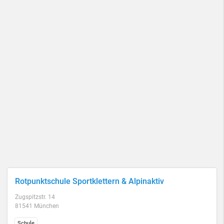
Rotpunktschule Sportklettern & Alpinaktiv
Zugspitzstr. 14
81541 München
Schule