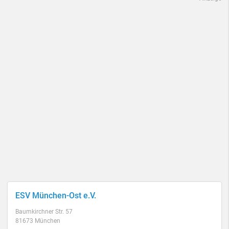
ESV München-Ost e.V.
Baumkirchner Str. 57
81673 München