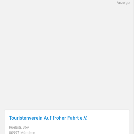
Anzeige
Touristenverein Auf froher Fahrt e.V.
Rueßstr. 36A
80997 München