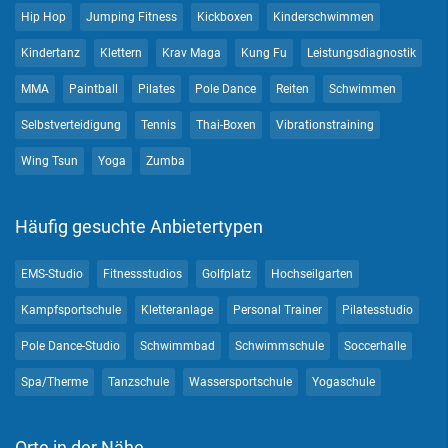
Hip Hop
Jumping Fitness
Kickboxen
Kinderschwimmen
Kindertanz
Klettern
Krav Maga
Kung Fu
Leistungsdiagnostik
MMA
Paintball
Pilates
Pole Dance
Reiten
Schwimmen
Selbstverteidigung
Tennis
Thai-Boxen
Vibrationstraining
Wing Tsun
Yoga
Zumba
Häufig gesuchte Anbietertypen
EMS-Studio
Fitnessstudios
Golfplatz
Hochseilgarten
Kampfsportschule
Kletteranlage
Personal Trainer
Pilatesstudio
Pole Dance-Studio
Schwimmbad
Schwimmschule
Soccerhalle
Spa/Therme
Tanzschule
Wassersportschule
Yogaschule
Orte in der Nähe