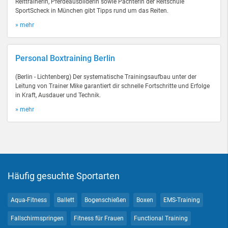
Reittrainerin, Pferdeausbilderin sowie Pächterin der Reitschule
SportScheck in München gibt Tipps rund um das Reiten.
» mehr
Personal Boxtraining Berlin
(Berlin - Lichtenberg) Der systematische Trainingsaufbau unter der
Leitung von Trainer Mike garantiert dir schnelle Fortschritte und Erfolge
in Kraft, Ausdauer und Technik.
» mehr
Häufig gesuchte Sportarten
Aqua-Fitness
Ballett
Bogenschießen
Boxen
EMS-Training
Fallschirmspringen
Fitness für Frauen
Functional Training