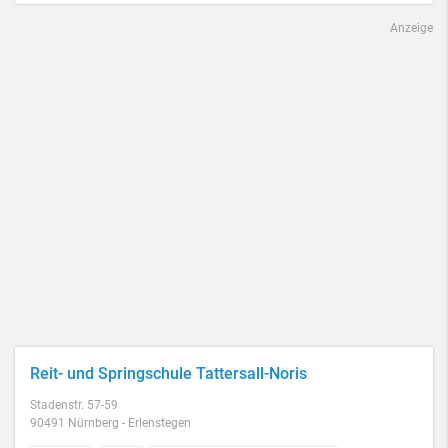
Anzeige
Reit- und Springschule Tattersall-Noris
Stadenstr. 57-59
90491 Nürnberg - Erlenstegen