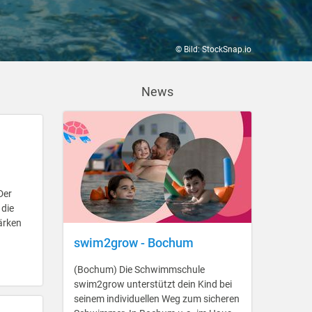
© Bild: StockSnap.io
News
Der
 die
ärken
swim2grow - Bochum
(Bochum) Die Schwimmschule
swim2grow unterstützt dein Kind bei
seinem individuellen Weg zum sicheren