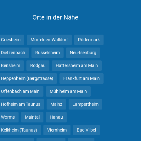
Orte in der Nähe
Griesheim
Mörfelden-Walldorf
Rödermark
Dietzenbach
Rüsselsheim
Neu-Isenburg
Bensheim
Rodgau
Hattersheim am Main
Heppenheim (Bergstrasse)
Frankfurt am Main
Offenbach am Main
Mühlheim am Main
Hofheim am Taunus
Mainz
Lampertheim
Worms
Maintal
Hanau
Kelkheim (Taunus)
Viernheim
Bad Vilbel