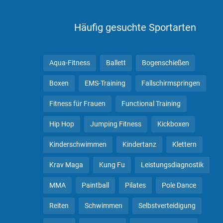
Häufig gesuchte Sportarten
Aqua-Fitness
Ballett
Bogenschießen
Boxen
EMS-Training
Fallschirmspringen
Fitness für Frauen
Functional Training
Hip Hop
Jumping Fitness
Kickboxen
Kinderschwimmen
Kindertanz
Klettern
Krav Maga
Kung Fu
Leistungsdiagnostik
MMA
Paintball
Pilates
Pole Dance
Reiten
Schwimmen
Selbstverteidigung