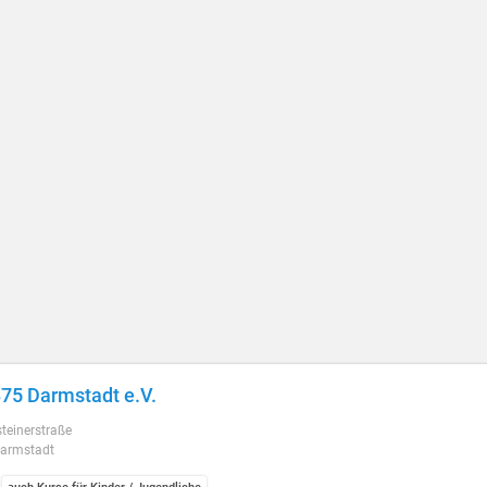
75 Darmstadt e.V.
teinerstraße
armstadt