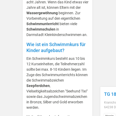
acht Jahren. Wenn das Kind etwas vier
Jahre alt ist, können Eltern mit der
Wassergewöhnung
beginnen. Zur
Vorbereitung auf den eigentlichen
Schwimmunterricht
bieten viele
Schwimmschulen
in
Darmstadt Kleinkinderschwimmen an.
Wie ist ein Schwimmkurs für
Kinder aufgebaut?
Ein Schwimmkurs besteht aus 10 bis
12 Kurseinheiten, die Teilnehmerzahl
sollte bei max. 8-10 Kindern liegen. Im
Zuge des Schwimmunterrichts können
die Schwimmabzeichen
Seepferdchen
,
Vielseitigkeitsabzeichen "Seehund Tixi"
TG 18
sowie das Jugendschwimmabzeichen
in Bronze, Silber und Gold erworben
Kranichs
werden.
64238 D