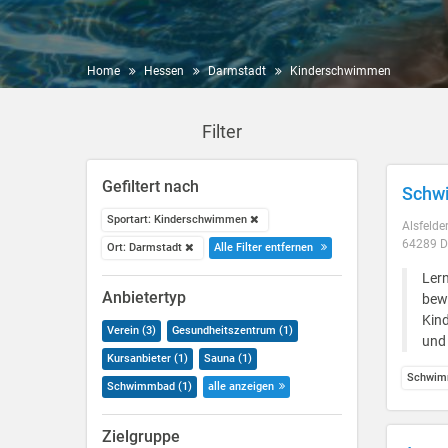
Home
Hessen
Darmstadt
Kinderschwimmen
Filter
Gefiltert nach
Schwi
Sportart: Kinderschwimmen
Alsfelder
64289 D
Ort: Darmstadt
Alle Filter entfernen
Lern
Anbietertyp
bewu
Kind
Verein (3)
Gesundheitszentrum (1)
und 
Kursanbieter (1)
Sauna (1)
Schwim
Schwimmbad (1)
alle anzeigen
Zielgruppe