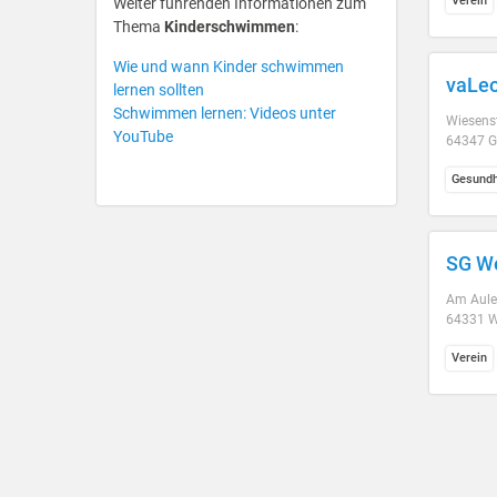
Verein
Weiter führenden Informationen zum
Thema
Kinderschwimmen
:
Wie und wann Kinder schwimmen
vaLeo
lernen sollten
Schwimmen lernen: Videos unter
Wiesenst
YouTube
64347 G
Gesundh
SG We
Am Aule
64331 W
Verein