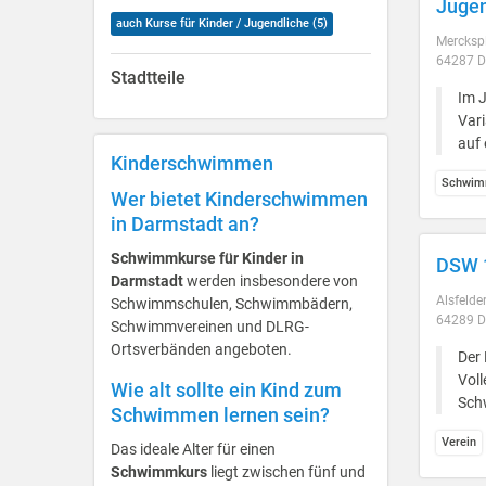
Jugen
auch Kurse für Kinder / Jugendliche (5)
Mercksp
64287 D
Stadtteile
Im 
Vari
auf 
Kinderschwimmen
Schwim
Wer bietet Kinderschwimmen
in Darmstadt an?
Schwimmkurse für Kinder in
DSW 
Darmstadt
werden insbesondere von
Alsfelder
Schwimmschulen, Schwimmbädern,
64289 D
Schwimmvereinen und DLRG-
Ortsverbänden angeboten.
Der 
Voll
Wie alt sollte ein Kind zum
Schw
Schwimmen lernen sein?
Verein
Das ideale Alter für einen
Schwimmkurs
liegt zwischen fünf und