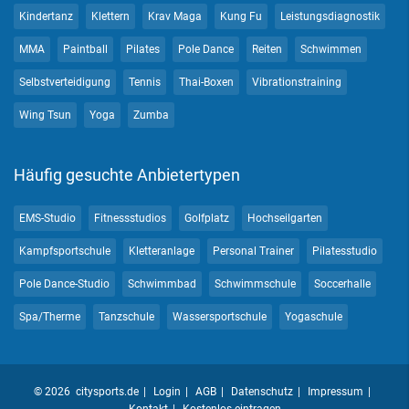
Kindertanz
Klettern
Krav Maga
Kung Fu
Leistungsdiagnostik
MMA
Paintball
Pilates
Pole Dance
Reiten
Schwimmen
Selbstverteidigung
Tennis
Thai-Boxen
Vibrationstraining
Wing Tsun
Yoga
Zumba
Häufig gesuchte Anbietertypen
EMS-Studio
Fitnessstudios
Golfplatz
Hochseilgarten
Kampfsportschule
Kletteranlage
Personal Trainer
Pilatesstudio
Pole Dance-Studio
Schwimmbad
Schwimmschule
Soccerhalle
Spa/Therme
Tanzschule
Wassersportschule
Yogaschule
© 2026 citysports.de
Login
AGB
Datenschutz
Impressum
Kontakt
Kostenlos eintragen