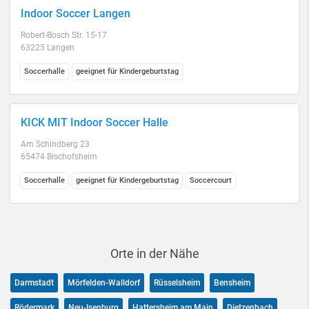
Indoor Soccer Langen
Robert-Bosch Str. 15-17
63225 Langen
Soccerhalle
geeignet für Kindergeburtstag
KICK MIT Indoor Soccer Halle
Am Schindberg 23
65474 Bischofsheim
Soccerhalle
geeignet für Kindergeburtstag
Soccercourt
Orte in der Nähe
Darmstadt
Mörfelden-Walldorf
Rüsselsheim
Bensheim
Rödermark
Neu-Isenburg
Hattersheim am Main
Dietzenbach