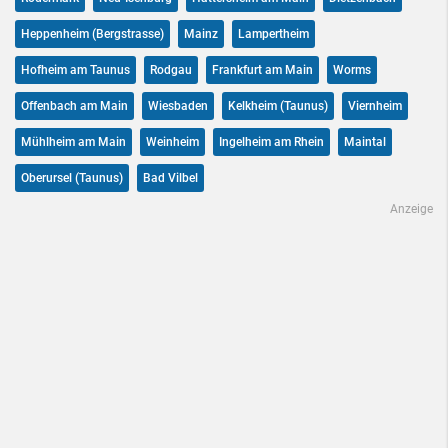
Heppenheim (Bergstrasse)
Mainz
Lampertheim
Hofheim am Taunus
Rodgau
Frankfurt am Main
Worms
Offenbach am Main
Wiesbaden
Kelkheim (Taunus)
Viernheim
Mühlheim am Main
Weinheim
Ingelheim am Rhein
Maintal
Oberursel (Taunus)
Bad Vilbel
Anzeige