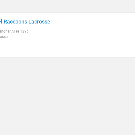
l Raccoons Lacrosse
shöher Allee 129b
assel