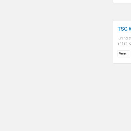
TSG W
Kirchdit
34131 K
Verein