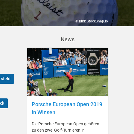
© Bild: StockSnap.io
News
rsfeld
ck
Porsche European Open 2019
in Winsen
Die Porsche European Open gehören
zu den zwei Golf-Turnieren in