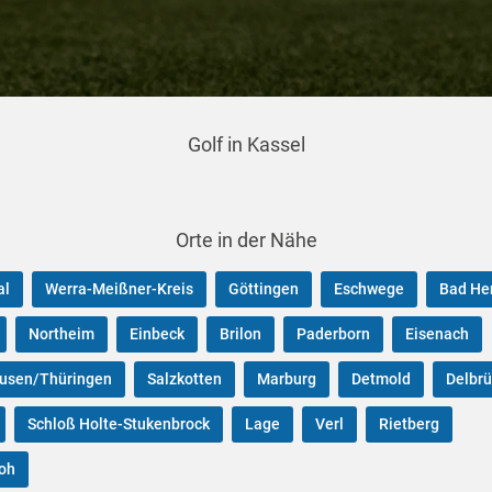
Golf in Kassel
Orte in der Nähe
al
Werra-Meißner-Kreis
Göttingen
Eschwege
Bad He
Northeim
Einbeck
Brilon
Paderborn
Eisenach
usen/Thüringen
Salzkotten
Marburg
Detmold
Delbrü
Schloß Holte-Stukenbrock
Lage
Verl
Rietberg
oh