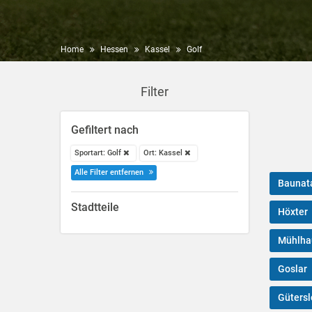
Home
Hessen
Kassel
Golf
Filter
Gefiltert nach
Sportart: Golf
Ort: Kassel
Alle Filter entfernen
Baunat
Stadtteile
Höxter
Mühlha
Goslar
Gütersl