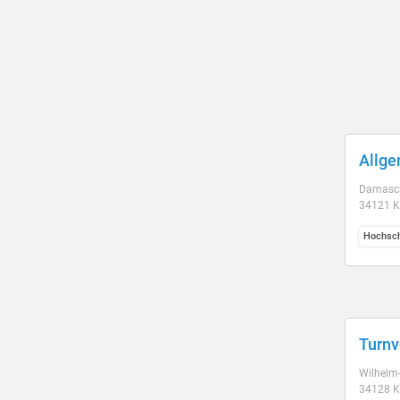
Allge
Damasch
34121 K
Hochsch
Turnv
Wilhelm-
34128 K