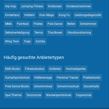
Hip Hop
Jumping Fitness
Kickboxen
Kinderschwimmen
Kindertanz
Klettern
Krav Maga
Kung Fu
Leistungsdiagnostik
MMA
Paintball
Pilates
Pole Dance
Reiten
Schwimmen
Selbstverteidigung
Tennis
Thai-Boxen
Vibrationstraining
Wing Tsun
Yoga
Zumba
Häufig gesuchte Anbietertypen
EMS-Studio
Fitnessstudios
Golfplatz
Hochseilgarten
Kampfsportschule
Kletteranlage
Personal Trainer
Pilatesstudio
Pole Dance-Studio
Schwimmbad
Schwimmschule
Soccerhalle
Spa/Therme
Tanzschule
Wassersportschule
Yogaschule