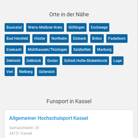
Orte in der Nähe
Baunatal
Werra-Meißner-Kreis
Göttingen
Eschwege
Bad Hersfeld
Höxter
Northeim
Einbeck
Brilon
Paderborn
Eisenach
Mühlhausen/Thüringen
Salzkotten
Marburg
Detmold
Delbrück
Goslar
Schloß Holte-Stukenbrock
Lage
Verl
Rietberg
Gütersloh
Funsport in Kassel
Allgemeiner Hochschulsport Kassel
Damaschkestr. 25
34121 Kassel