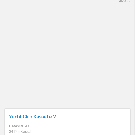
Anzeige
Yacht Club Kassel e.V.
Hafenstr. 93
34125 Kassel