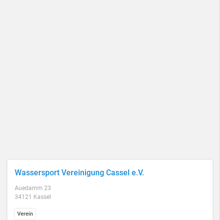
Wassersport Vereinigung Cassel e.V.
Auedamm 23
34121 Kassel
Verein