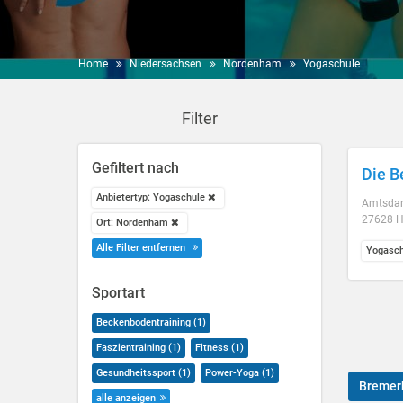
Home
Niedersachsen
Nordenham
Yogaschule
Filter
Gefiltert nach
Die 
Anbietertyp: Yogaschule
Amtsda
27628 H
Ort: Nordenham
Alle Filter entfernen
Yogasch
Sportart
Beckenbodentraining (1)
Faszientraining (1)
Fitness (1)
Gesundheitssport (1)
Power-Yoga (1)
Bremer
alle anzeigen