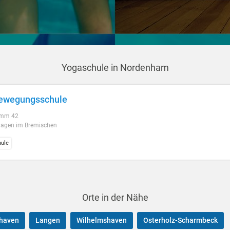
Yogaschule in Nordenham
Bewegungsschule
mm 42
agen im Bremischen
ule
Orte in der Nähe
haven
Langen
Wilhelmshaven
Osterholz-Scharmbeck