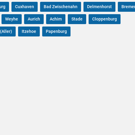
urg
Cuxhaven
Bad Zwischenahn
Delmenhorst
Breme
Weyhe
Aurich
Achim
Stade
Cloppenburg
(Aller)
Itzehoe
Papenburg