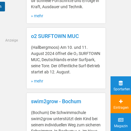
dir schnelle Fortschritte und Erfolge in
n
Kraft, Ausdauer und Technik.
» mehr
o2 SURFTOWN MUC
Anzeige
(Hallbergmoos) Am 10. und 11.
August 2024 öffnet die O₂ SURFTOWN
MUC, Deutschlands erster Surfpark,
seine Tore. Der öffentliche Surf-Betrieb
startet ab 12. August.
» mehr
Sportarten
swim2grow - Bochum
Eintragen
(Bochum) Die Schwimmschule
swim2grow unterstützt dein Kind bei
seinem individuellen Weg zum sicheren
Magazin