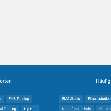
arten
Häufig
n
EMS-Training
EMS-Studio
Fitnessstudios
al Training
Hip Hop
Kampfsportschule
Kletter