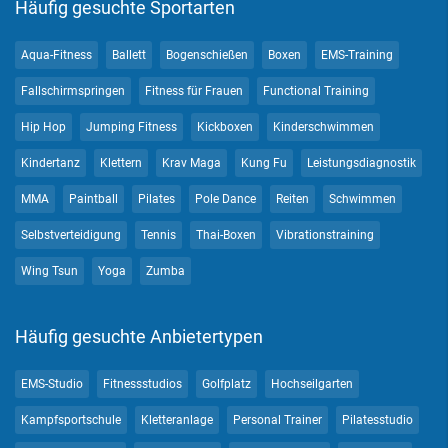
Häufig gesuchte Sportarten
Aqua-Fitness
Ballett
Bogenschießen
Boxen
EMS-Training
Fallschirmspringen
Fitness für Frauen
Functional Training
Hip Hop
Jumping Fitness
Kickboxen
Kinderschwimmen
Kindertanz
Klettern
Krav Maga
Kung Fu
Leistungsdiagnostik
MMA
Paintball
Pilates
Pole Dance
Reiten
Schwimmen
Selbstverteidigung
Tennis
Thai-Boxen
Vibrationstraining
Wing Tsun
Yoga
Zumba
Häufig gesuchte Anbietertypen
EMS-Studio
Fitnessstudios
Golfplatz
Hochseilgarten
Kampfsportschule
Kletteranlage
Personal Trainer
Pilatesstudio