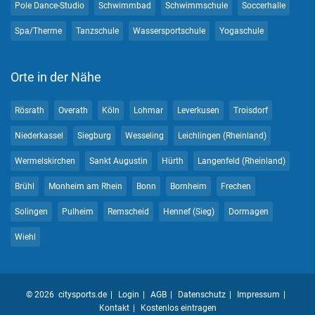
Pole Dance-Studio
Schwimmbad
Schwimmschule
Soccerhalle
Spa/Therme
Tanzschule
Wassersportschule
Yogaschule
Orte in der Nähe
Rösrath
Overath
Köln
Lohmar
Leverkusen
Troisdorf
Niederkassel
Siegburg
Wesseling
Leichlingen (Rheinland)
Wermelskirchen
Sankt Augustin
Hürth
Langenfeld (Rheinland)
Brühl
Monheim am Rhein
Bonn
Bornheim
Frechen
Solingen
Pulheim
Remscheid
Hennef (Sieg)
Dormagen
Wiehl
© 2026 citysports.de
Login
AGB
Datenschutz
Impressum
Kontakt
Kostenlos eintragen