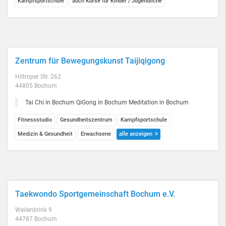
Kampfsportschule
auch Kurse für Kinder / Jugendliche
Zentrum für Bewegungskunst Taijiqigong
Hiltroper Str. 262
44805 Bochum
Tai Chi in Bochum QiGong in Bochum Meditation in Bochum
Fitnessstudio
Gesundheitszentrum
Kampfsportschule
Medizin & Gesundheit
Erwachsene
alle anzeigen
Taekwondo Sportgemeinschaft Bochum e.V.
Weilenbrink 9
44787 Bochum