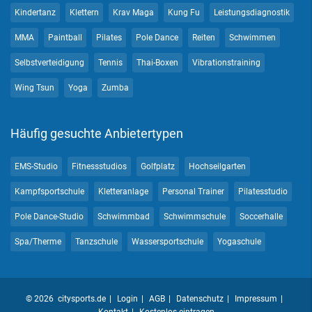
Kindertanz
Klettern
Krav Maga
Kung Fu
Leistungsdiagnostik
MMA
Paintball
Pilates
Pole Dance
Reiten
Schwimmen
Selbstverteidigung
Tennis
Thai-Boxen
Vibrationstraining
Wing Tsun
Yoga
Zumba
Häufig gesuchte Anbietertypen
EMS-Studio
Fitnessstudios
Golfplatz
Hochseilgarten
Kampfsportschule
Kletteranlage
Personal Trainer
Pilatesstudio
Pole Dance-Studio
Schwimmbad
Schwimmschule
Soccerhalle
Spa/Therme
Tanzschule
Wassersportschule
Yogaschule
© 2026 citysports.de
Login
AGB
Datenschutz
Impressum
Kontakt
Kostenlos eintragen