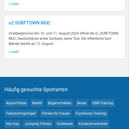
» mehr
o2 SURFTOWN MUC
(Hallbergmoos) Am 10. und 11. August 2024 öffnet die O₂ SURFTOWN
MUC, Deutschlands erster Surfpark, seine Tore. Der öffentliche Surf-
Betrieb startet ab 12. August.
» mehr
Häufig gesuchte Sportarten
Aqua-Fitness
Ballett
Bogenschießen
Boxen
EMS-Training
Fallschirmspringen
Fitness für Frauen
Functional Training
Hip Hop
Jumping Fitness
Kickboxen
Kinderschwimmen