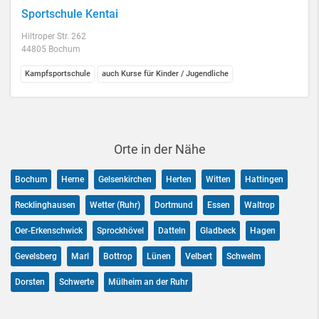
Sportschule Kentai
Hiltroper Str. 262
44805 Bochum
Kampfsportschule
auch Kurse für Kinder / Jugendliche
Orte in der Nähe
Bochum
Herne
Gelsenkirchen
Herten
Witten
Hattingen
Recklinghausen
Wetter (Ruhr)
Dortmund
Essen
Waltrop
Oer-Erkenschwick
Sprockhövel
Datteln
Gladbeck
Hagen
Gevelsberg
Marl
Bottrop
Lünen
Velbert
Schwelm
Dorsten
Schwerte
Mülheim an der Ruhr