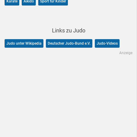
Karate
Aikido
Sport für Kinder
Links zu Judo
Judo unter Wikipedia
Deutscher Judo-Bund e.V.
Judo-Videos
Anzeige