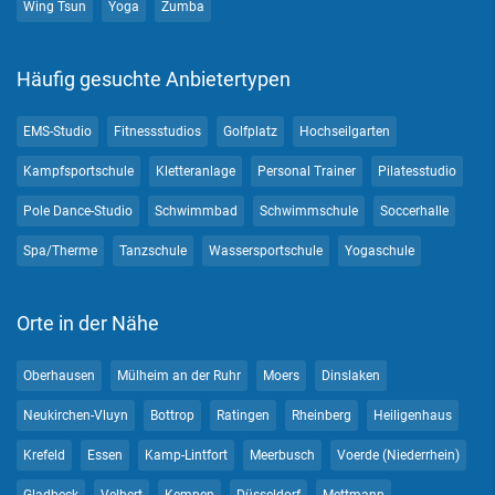
Wing Tsun
Yoga
Zumba
Häufig gesuchte Anbietertypen
EMS-Studio
Fitnessstudios
Golfplatz
Hochseilgarten
Kampfsportschule
Kletteranlage
Personal Trainer
Pilatesstudio
Pole Dance-Studio
Schwimmbad
Schwimmschule
Soccerhalle
Spa/Therme
Tanzschule
Wassersportschule
Yogaschule
Orte in der Nähe
Oberhausen
Mülheim an der Ruhr
Moers
Dinslaken
Neukirchen-Vluyn
Bottrop
Ratingen
Rheinberg
Heiligenhaus
Krefeld
Essen
Kamp-Lintfort
Meerbusch
Voerde (Niederrhein)