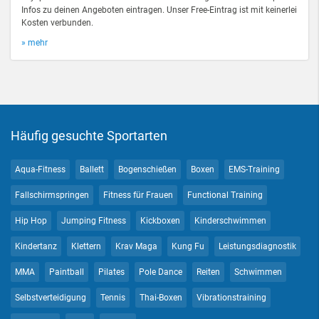
Infos zu deinen Angeboten eintragen. Unser Free-Eintrag ist mit keinerlei
Kosten verbunden.
» mehr
Häufig gesuchte Sportarten
Aqua-Fitness
Ballett
Bogenschießen
Boxen
EMS-Training
Fallschirmspringen
Fitness für Frauen
Functional Training
Hip Hop
Jumping Fitness
Kickboxen
Kinderschwimmen
Kindertanz
Klettern
Krav Maga
Kung Fu
Leistungsdiagnostik
MMA
Paintball
Pilates
Pole Dance
Reiten
Schwimmen
Selbstverteidigung
Tennis
Thai-Boxen
Vibrationstraining