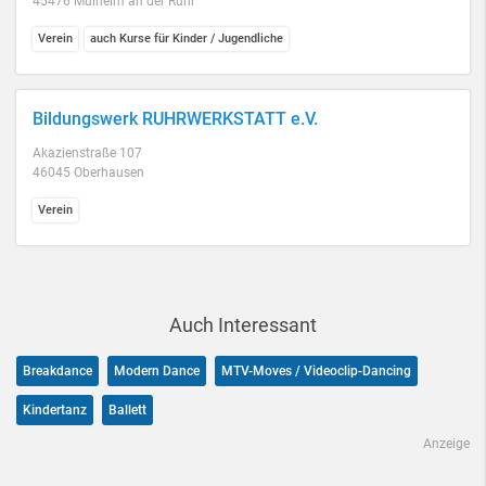
45476 Mülheim an der Ruhr
Verein
auch Kurse für Kinder / Jugendliche
Bildungswerk RUHRWERKSTATT e.V.
Akazienstraße 107
46045 Oberhausen
Verein
Auch Interessant
Breakdance
Modern Dance
MTV-Moves / Videoclip-Dancing
Kindertanz
Ballett
Anzeige