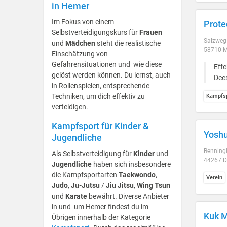
in Hemer
Im Fokus von einem
Prote
Selbstverteidigungskurs für
Frauen
Salzweg
und
Mädchen
steht die realistische
58710 
Einschätzung von
Gefahrensituationen und wie diese
Effe
gelöst werden können. Du lernst, auch
Dee
in Rollenspielen, entsprechende
Techniken, um dich effektiv zu
Kampfsp
verteidigen.
Kampfsport für Kinder &
Yoshu
Jugendliche
Benning
Als Selbstverteidigung für
Kinder
und
44267 
Jugendliche
haben sich insbesondere
die Kampfsportarten
Taekwondo
,
Verein
Judo
,
Ju-Jutsu
/
Jiu Jitsu
,
Wing Tsun
und
Karate
bewährt. Diverse Anbieter
in und um Hemer findest du im
Kuk M
Übrigen innerhalb der Kategorie