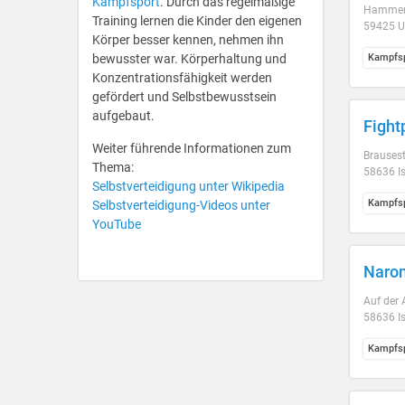
Kampfsport
. Durch das regelmäßige
Hammer 
Training lernen die Kinder den eigenen
59425 
Körper besser kennen, nehmen ihn
bewusster war. Körperhaltung und
Kampfsp
Konzentrationsfähigkeit werden
gefördert und Selbstbewusstsein
aufgebaut.
Fight
Weiter führende Informationen zum
Brausest
Thema:
58636 I
Selbstverteidigung unter Wikipedia
Kampfsp
Selbstverteidigung-Videos unter
YouTube
Naron
Auf der
58636 I
Kampfsp