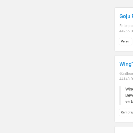
Goju 
Entenpo
44265 D
Verein
Wing
Günther
44143 
Wing
Bewe
verb
Kampfsp