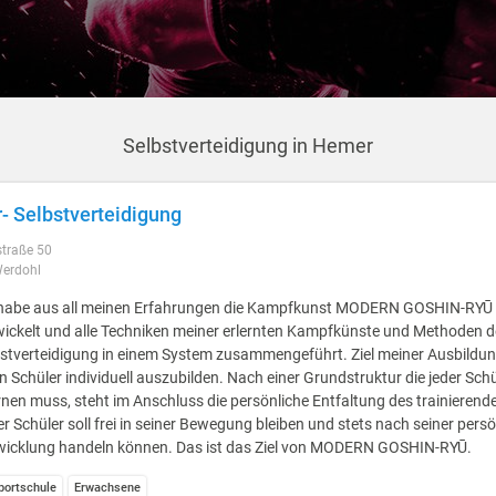
Selbstverteidigung in Hemer
r- Selbstverteidigung
straße 50
erdohl
 habe aus all meinen Erfahrungen die Kampfkunst MODERN GOSHIN-RYŪ
ickelt und alle Techniken meiner erlernten Kampfkünste und Methoden d
stverteidigung in einem System zusammengeführt. Ziel meiner Ausbildung
n Schüler individuell auszubilden. Nach einer Grundstruktur die jeder Schü
rnen muss, steht im Anschluss die persönliche Entfaltung des trainierend
r Schüler soll frei in seiner Bewegung bleiben und stets nach seiner pers
wicklung handeln können. Das ist das Ziel von MODERN GOSHIN-RYŪ.
ortschule
Erwachsene