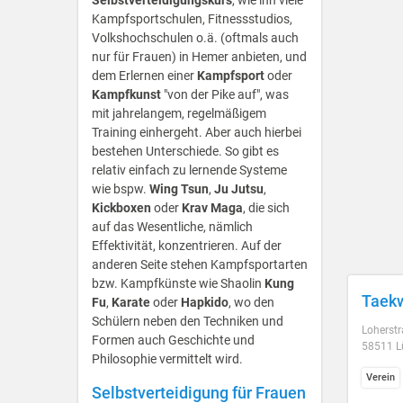
Selbstverteidigungskurs
, wie ihn viele
Kampfsportschulen, Fitnessstudios,
Volkshochschulen o.ä. (oftmals auch
nur für Frauen) in Hemer anbieten, und
dem Erlernen einer
Kampfsport
oder
Kampfkunst
"von der Pike auf", was
mit jahrelangem, regelmäßigem
Training einhergeht. Aber auch hierbei
bestehen Unterschiede. So gibt es
relativ einfach zu lernende Systeme
wie bspw.
Wing Tsun
,
Ju Jutsu
,
Kickboxen
oder
Krav Maga
, die sich
auf das Wesentliche, nämlich
Effektivität, konzentrieren. Auf der
anderen Seite stehen Kampfsportarten
bzw. Kampfkünste wie Shaolin
Kung
Taekw
Fu
,
Karate
oder
Hapkido
, wo den
Schülern neben den Techniken und
Loherst
Formen auch Geschichte und
58511 L
Philosophie vermittelt wird.
Verein
Selbstverteidigung für Frauen