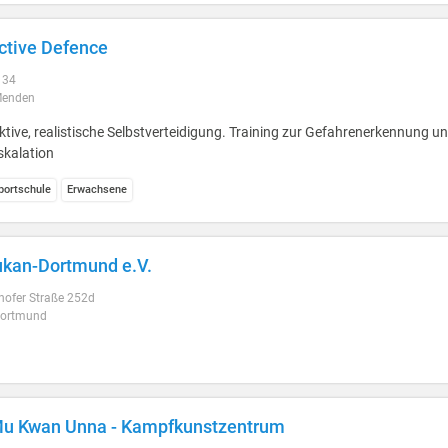
ctive Defence
 34
Menden
ktive, realistische Selbstverteidigung. Training zur Gefahrenerkennung u
skalation
ortschule
Erwachsene
kan-Dortmund e.V.
hofer Straße 252d
Dortmund
u Kwan Unna - Kampfkunstzentrum