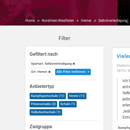
Home
Nordrhein-Westfalen
Hemer
Selbstverteidigung
Filter
Gefiltert nach
Viele
Sportart: Selbstverteidigung
Stadion
58791 W
Ort: Hemer
Alle Filter entfernen
Ich
Anbietertyp
entw
Selb
Kampfsportschule (11)
Verein (11)
jede
Fitnessstudio (2)
Schule (1)
erle
Jede
Volkshochschule (1)
Ent
Zielgruppe
Kampfsp