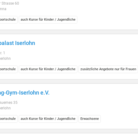
Strasse 60
Unna
ortschule
auch Kurse für Kinder / Jugendliche
palast Iserlohn
r. 1
serlohn
ortschule
auch Kurse für Kinder / Jugendliche
zusätzliche Angebote nur für Frauen
g-Gym-Iserlohn e.V.
 Auemes 35
serlohn
ortschule
auch Kurse für Kinder / Jugendliche
Erwachsene