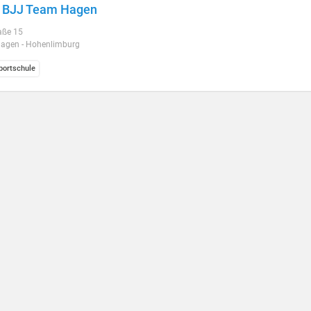
t BJJ Team Hagen
aße 15
agen - Hohenlimburg
ortschule