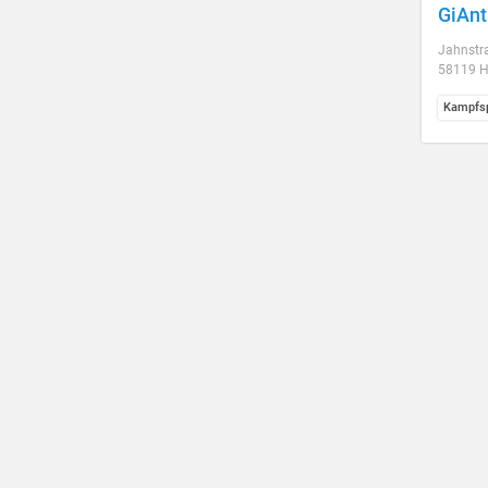
GiAn
Jahnstr
58119 H
Kampfsp