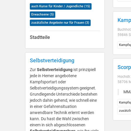
auch Kurse für Kinder / Jugendliche (15)
Erwachsene (5)
Kamp
zusätzliche Angebote nur für Frauen (3)
Buchhol
59846 S
Stadtteile
Kampfsp
Selbstverteidigung
Scorp
Zur
Selbstverteidigung
ist prinzipiell
jede in Hemer angebotene
Hochstr.
Kampfsportart oder
58706 
Selbstverteidigungssystem geeignet.
MMA
Grundlegende Unterschiede bestehen
jedoch dahin gehend, wie schnell eine
Kampfsp
in einer Gefahrensituation
zusätzl
anwendbare Technik erlernt werden
kann. Du hast die Wahl zwischen
einem in sich abgeschlossenen