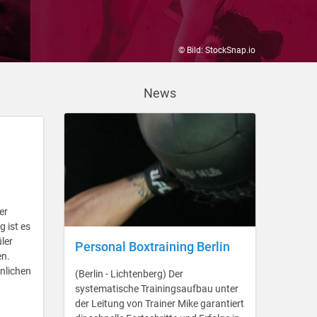
© Bild: StockSnap.io
News
er
 ist es
ler
Personal Boxtraining Berlin
en.
önlichen
(Berlin - Lichtenberg) Der
systematische Trainingsaufbau unter
der Leitung von Trainer Mike garantiert