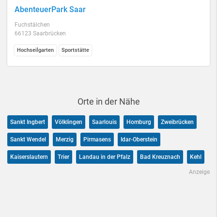
AbenteuerPark Saar
Fuchstälchen
66123 Saarbrücken
Hochseilgarten
Sportstätte
Orte in der Nähe
Sankt Ingbert
Völklingen
Saarlouis
Homburg
Zweibrücken
Sankt Wendel
Merzig
Pirmasens
Idar-Oberstein
Kaiserslautern
Trier
Landau in der Pfalz
Bad Kreuznach
Kehl
Anzeige