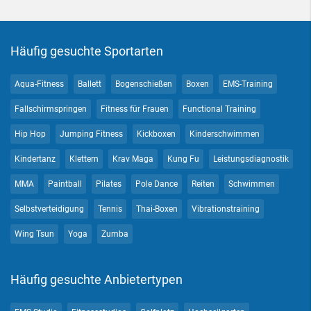
Häufig gesuchte Sportarten
Aqua-Fitness
Ballett
Bogenschießen
Boxen
EMS-Training
Fallschirmspringen
Fitness für Frauen
Functional Training
Hip Hop
Jumping Fitness
Kickboxen
Kinderschwimmen
Kindertanz
Klettern
Krav Maga
Kung Fu
Leistungsdiagnostik
MMA
Paintball
Pilates
Pole Dance
Reiten
Schwimmen
Selbstverteidigung
Tennis
Thai-Boxen
Vibrationstraining
Wing Tsun
Yoga
Zumba
Häufig gesuchte Anbietertypen