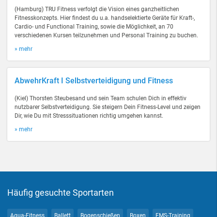
(Hamburg) TRU Fitness verfolgt die Vision eines ganzheitlichen
Fitnesskonzepts. Hier findest du u.a. handselektierte Geräte für Kraft-,
Cardio- und Functional Training, sowie die Möglichkeit, an 70
verschiedenen Kursen teilzunehmen und Personal Training zu buchen.
» mehr
AbwehrKraft I Selbstverteidigung und Fitness
(Kiel) Thorsten Steubesand und sein Team schulen Dich in effektiv
nutzbarer Selbstverteidigung. Sie steigern Dein Fitness-Level und zeigen
Dir, wie Du mit Stresssituationen richtig umgehen kannst.
» mehr
Häufig gesuchte Sportarten
Aqua-Fitness
Ballett
Bogenschießen
Boxen
EMS-Training