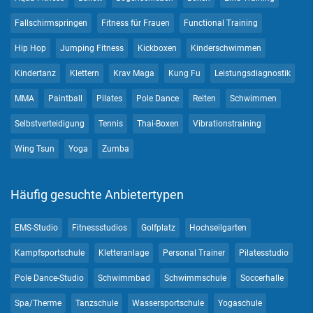
Fallschirmspringen
Fitness für Frauen
Functional Training
Hip Hop
Jumping Fitness
Kickboxen
Kinderschwimmen
Kindertanz
Klettern
Krav Maga
Kung Fu
Leistungsdiagnostik
MMA
Paintball
Pilates
Pole Dance
Reiten
Schwimmen
Selbstverteidigung
Tennis
Thai-Boxen
Vibrationstraining
Wing Tsun
Yoga
Zumba
Häufig gesuchte Anbietertypen
EMS-Studio
Fitnessstudios
Golfplatz
Hochseilgarten
Kampfsportschule
Kletteranlage
Personal Trainer
Pilatesstudio
Pole Dance-Studio
Schwimmbad
Schwimmschule
Soccerhalle
Spa/Therme
Tanzschule
Wassersportschule
Yogaschule