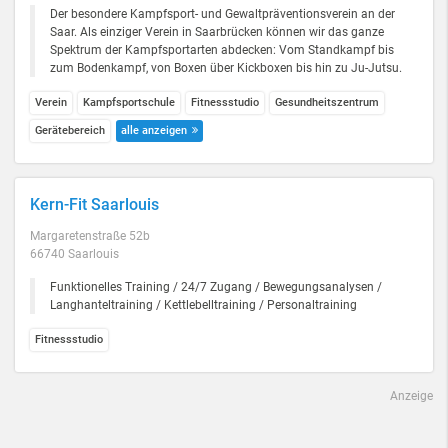
Der besondere Kampfsport- und Gewaltpräventionsverein an der
Saar. Als einziger Verein in Saarbrücken können wir das ganze
Spektrum der Kampfsportarten abdecken: Vom Standkampf bis
zum Bodenkampf, von Boxen über Kickboxen bis hin zu Ju-Jutsu.
Verein
Kampfsportschule
Fitnessstudio
Gesundheitszentrum
Gerätebereich
alle anzeigen
Kern-Fit Saarlouis
Margaretenstraße 52b
66740 Saarlouis
Funktionelles Training / 24/7 Zugang / Bewegungsanalysen /
Langhanteltraining / Kettlebelltraining / Personaltraining
Fitnessstudio
Anzeige