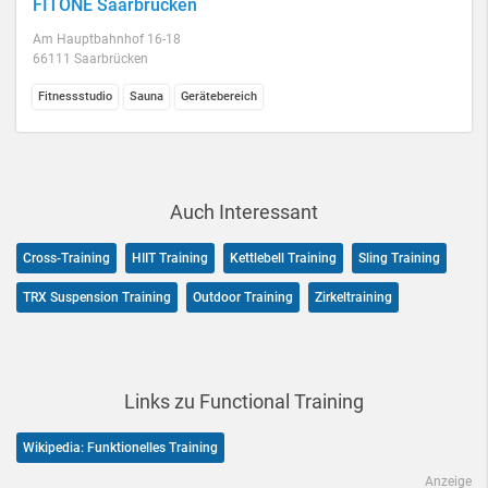
FITONE Saarbrücken
Am Hauptbahnhof 16-18
66111 Saarbrücken
Fitnessstudio
Sauna
Gerätebereich
Auch Interessant
Cross-Training
HIIT Training
Kettlebell Training
Sling Training
TRX Suspension Training
Outdoor Training
Zirkeltraining
Links zu Functional Training
Wikipedia: Funktionelles Training
Anzeige