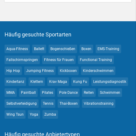
Häufig gesuchte Sportarten
Aqua-Fitness
Ballett
Bogenschießen
Boxen
EMS-Training
Fallschirmspringen
Fitness für Frauen
Functional Training
Hip Hop
Jumping Fitness
Kickboxen
Kinderschwimmen
Kindertanz
Klettern
Krav Maga
Kung Fu
Leistungsdiagnostik
MMA
Paintball
Pilates
Pole Dance
Reiten
Schwimmen
Selbstverteidigung
Tennis
Thai-Boxen
Vibrationstraining
Wing Tsun
Yoga
Zumba
Häufig gesuchte Anbietertypen