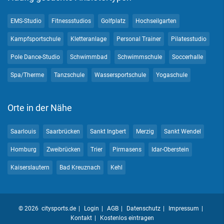
EMS-Studio
Fitnessstudios
Golfplatz
Hochseilgarten
Kampfsportschule
Kletteranlage
Personal Trainer
Pilatesstudio
Pole Dance-Studio
Schwimmbad
Schwimmschule
Soccerhalle
Spa/Therme
Tanzschule
Wassersportschule
Yogaschule
Orte in der Nähe
Saarlouis
Saarbrücken
Sankt Ingbert
Merzig
Sankt Wendel
Homburg
Zweibrücken
Trier
Pirmasens
Idar-Oberstein
Kaiserslautern
Bad Kreuznach
Kehl
© 2026 citysports.de
Login
AGB
Datenschutz
Impressum
Kontakt
Kostenlos eintragen