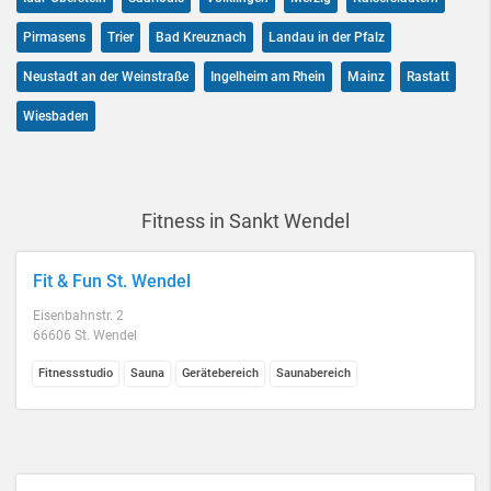
Pirmasens
Trier
Bad Kreuznach
Landau in der Pfalz
Neustadt an der Weinstraße
Ingelheim am Rhein
Mainz
Rastatt
Wiesbaden
Fitness in Sankt Wendel
Fit & Fun St. Wendel
Eisenbahnstr. 2
66606 St. Wendel
Fitnessstudio
Sauna
Gerätebereich
Saunabereich