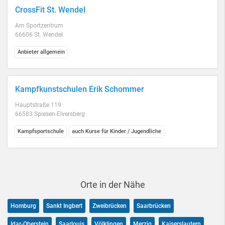
CrossFit St. Wendel
Am Sportzentrum
66606 St. Wendel
Anbieter allgemein
Kampfkunstschulen Erik Schommer
Hauptstraße 119
66583 Spiesen-Elversberg
Kampfsportschule
auch Kurse für Kinder / Jugendliche
Orte in der Nähe
Homburg
Sankt Ingbert
Zweibrücken
Saarbrücken
Idar-Oberstein
Saarlouis
Völklingen
Merzig
Kaiserslautern