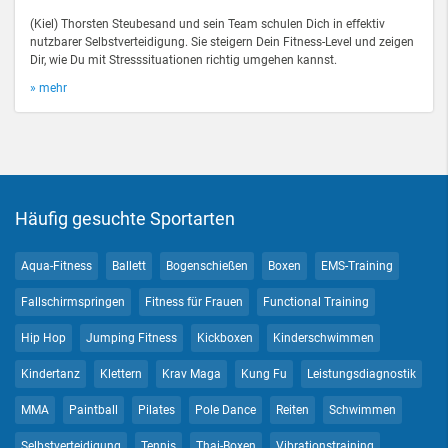
(Kiel) Thorsten Steubesand und sein Team schulen Dich in effektiv
nutzbarer Selbstverteidigung. Sie steigern Dein Fitness-Level und zeigen
Dir, wie Du mit Stresssituationen richtig umgehen kannst.
» mehr
Häufig gesuchte Sportarten
Aqua-Fitness
Ballett
Bogenschießen
Boxen
EMS-Training
Fallschirmspringen
Fitness für Frauen
Functional Training
Hip Hop
Jumping Fitness
Kickboxen
Kinderschwimmen
Kindertanz
Klettern
Krav Maga
Kung Fu
Leistungsdiagnostik
MMA
Paintball
Pilates
Pole Dance
Reiten
Schwimmen
Selbstverteidigung
Tennis
Thai-Boxen
Vibrationstraining