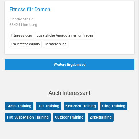
Fitness für Damen
Einöder Str. 64
66424 Homburg
Fitnessstudio
zusätzliche Angebote nur für Frauen
Frauenfitnesstudio
Gerätebereich
Weitere Ergebnisse
Auch Interessant
Cross-Training
HIIT Training
Kettlebell Training
Sling Training
TRX Suspension Training
Outdoor Training
Zirkeltraining