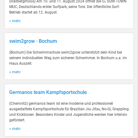
(Hallbergmoos) Am 10. und 11. August 2024 öffnet die O₂ SURFTOWN
MUC, Deutschlands erster Surfpark, seine Tore. Der öffentliche Surf-
Betrieb startet ab 12. August.
» mehr
swim2grow - Bochum
(Bochum) Die Schwimmschule swim2grow unterstützt dein Kind bei
seinem individuellen Weg zum sicheren Schwimmer. In Bochum u.a. im
Haus Auszeit.
» mehr
Germanos team Kampfsportschule
(Chemnitz) germanos team ist eine moderne und professionell
ausgestattete Kampfsportschule für Brazilian Jiu-Jitsu, No-Gi, Grappling
und Kickboxen. Besonders Kinder und Jugendliche werden hier intensiv
gefördert.
» mehr