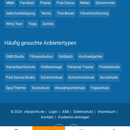
MMA
Paintball
Pilates
Pole Dance
Reiten
Schwimmen
Selbstverteidigung
Tennis
Thai-Boxen
Vibrationstraining
Wing Tsun
Yoga
Zumba
Häufig gesuchte Anbietertypen
EMS-Studio
Fitnessstudios
Golfplatz
Hochseilgarten
Kampfsportschule
Kletteranlage
Personal Trainer
Pilatesstudio
Pole Dance-Studio
Schwimmbad
Schwimmschule
Soccerhalle
Spa/Therme
Tanzschule
Wassersportschule
Yogaschule
© 2026 citysports.de
Login
AGB
Datenschutz
Impressum
Kontakt
Kostenlos eintragen