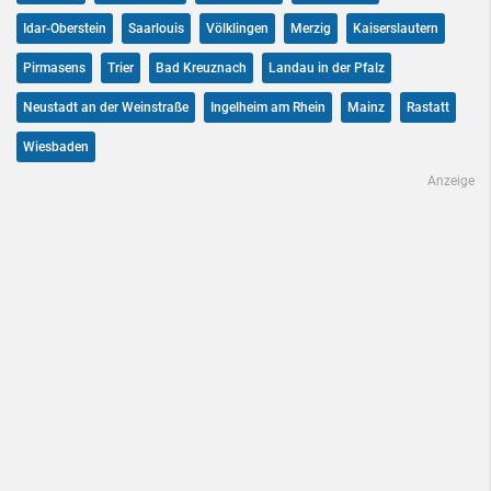
Idar-Oberstein
Saarlouis
Völklingen
Merzig
Kaiserslautern
Pirmasens
Trier
Bad Kreuznach
Landau in der Pfalz
Neustadt an der Weinstraße
Ingelheim am Rhein
Mainz
Rastatt
Wiesbaden
Anzeige