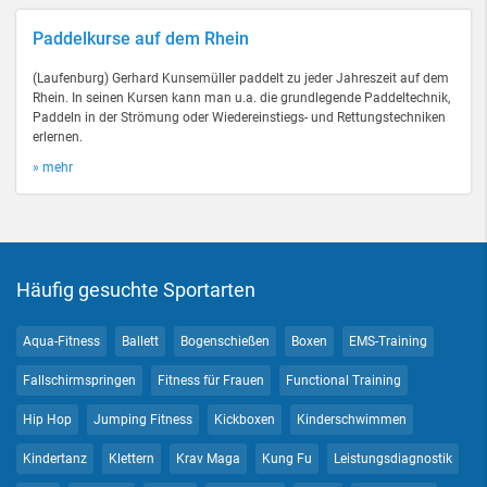
Paddelkurse auf dem Rhein
(Laufenburg) Gerhard Kunsemüller paddelt zu jeder Jahreszeit auf dem
Rhein. In seinen Kursen kann man u.a. die grundlegende Paddeltechnik,
Paddeln in der Strömung oder Wiedereinstiegs- und Rettungstechniken
erlernen.
» mehr
Häufig gesuchte Sportarten
Aqua-Fitness
Ballett
Bogenschießen
Boxen
EMS-Training
Fallschirmspringen
Fitness für Frauen
Functional Training
Hip Hop
Jumping Fitness
Kickboxen
Kinderschwimmen
Kindertanz
Klettern
Krav Maga
Kung Fu
Leistungsdiagnostik