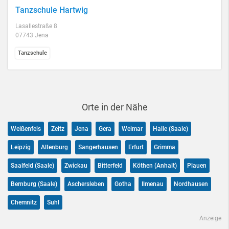
Tanzschule Hartwig
Lasallestraße 8
07743 Jena
Tanzschule
Orte in der Nähe
Weißenfels
Zeitz
Jena
Gera
Weimar
Halle (Saale)
Leipzig
Altenburg
Sangerhausen
Erfurt
Grimma
Saalfeld (Saale)
Zwickau
Bitterfeld
Köthen (Anhalt)
Plauen
Bernburg (Saale)
Aschersleben
Gotha
Ilmenau
Nordhausen
Chemnitz
Suhl
Anzeige