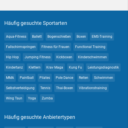
Häufig gesuchte Sportarten
Aqua-Fitness
Ballett
Bogenschießen
Boxen
EMS-Training
Fallschirmspringen
Fitness für Frauen
Functional Training
Hip Hop
Jumping Fitness
Kickboxen
Kinderschwimmen
Kindertanz
Klettern
Krav Maga
Kung Fu
Leistungsdiagnostik
MMA
Paintball
Pilates
Pole Dance
Reiten
Schwimmen
Selbstverteidigung
Tennis
Thai-Boxen
Vibrationstraining
Wing Tsun
Yoga
Zumba
Häufig gesuchte Anbietertypen