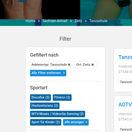
Home
Sachsen-Anhalt
Zeitz
Tanzschule
Filter
Gefiltert nach
Tanzs
Anbietertyp: Tanzschule
Ort: Zeitz
Friedri
07548 G
Alle Filter entfernen
Tanzsch
Sportart
Discofox (2)
Fitness (2)
ADTV 
Hochzeitstanz (2)
MTV-Moves / Videoclip-Dancing (2)
Heinrich
07545 G
Sport für Kinder (2)
alle anzeigen
Tanzsch