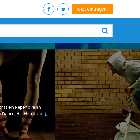
jetzt eintragen!
hts ein Repertoire an
 Dance, Hip Hop u.v.m.),