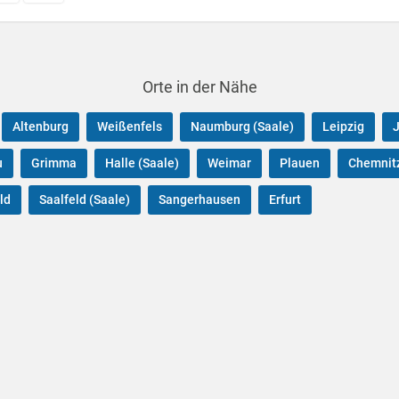
Orte in der Nähe
Altenburg
Weißenfels
Naumburg (Saale)
Leipzig
u
Grimma
Halle (Saale)
Weimar
Plauen
Chemnit
ld
Saalfeld (Saale)
Sangerhausen
Erfurt