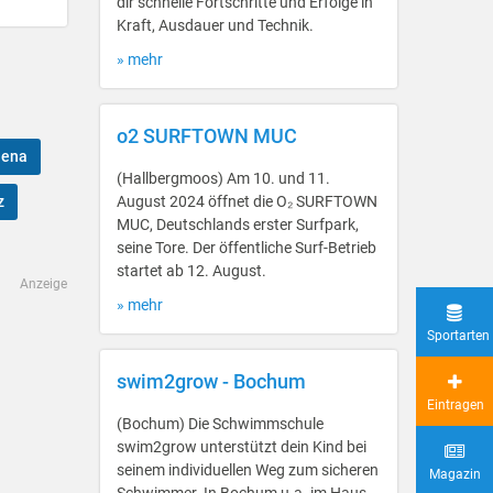
dir schnelle Fortschritte und Erfolge in
Kraft, Ausdauer und Technik.
» mehr
o2 SURFTOWN MUC
Jena
(Hallbergmoos) Am 10. und 11.
z
August 2024 öffnet die O₂ SURFTOWN
MUC, Deutschlands erster Surfpark,
seine Tore. Der öffentliche Surf-Betrieb
startet ab 12. August.
Anzeige
» mehr
Sportarten
swim2grow - Bochum
Eintragen
(Bochum) Die Schwimmschule
swim2grow unterstützt dein Kind bei
seinem individuellen Weg zum sicheren
Magazin