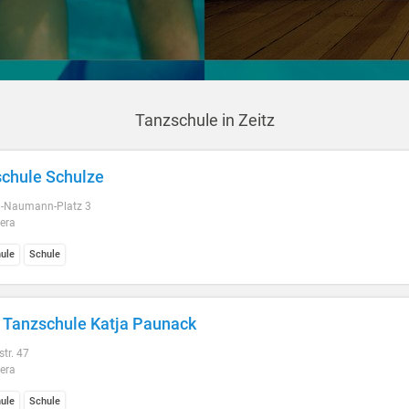
Tanzschule in Zeitz
chule Schulze
ch-Naumann-Platz 3
era
ule
Schule
Tanzschule Katja Paunack
str. 47
era
ule
Schule