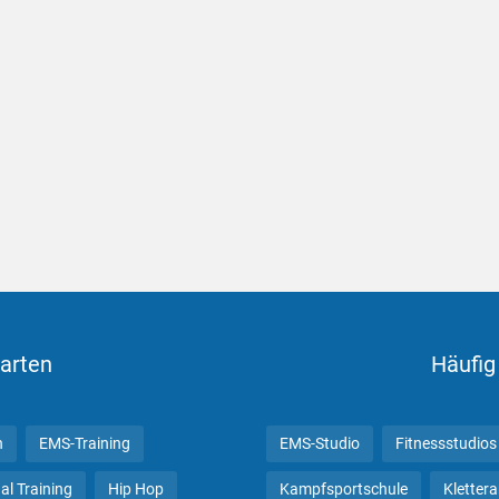
arten
Häufig
n
EMS-Training
EMS-Studio
Fitnessstudios
al Training
Hip Hop
Kampfsportschule
Kletter