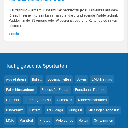
(Laufenburg) Gerhard Kunsemüller paddelt zu jeder Jahreszeit auf dem
Rhein. In seinen Kursen kann man u.a. die grundlegende Paddeltechnik,
Paddeln in der Strömung oder Wiedereinstiegs- und Rettungstechniken
erlernen.
» mehr
Häufig gesuchte Sportarten
Aqua-Fitness
Ballett
Bogenschießen
Boxen
EMS-Training
Fallschirmspringen
Fitness für Frauen
Functional Training
Hip Hop
Jumping Fitness
Kickboxen
Kinderschwimmen
Kindertanz
Klettern
Krav Maga
Kung Fu
Leistungsdiagnostik
MMA
Paintball
Pilates
Pole Dance
Reiten
Schwimmen