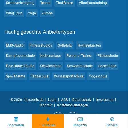
Selbstverteidigung
Tennis
Thai-Boxen
Vibrationstraining
Wing Tsun
Yoga
Zumba
Häufig gesuchte Anbietertypen
EMS-Studio
Fitnessstudios
Golfplatz
Hochseilgarten
Kampfsportschule
Kletteranlage
Personal Trainer
Pilatesstudio
Pole Dance-Studio
Schwimmbad
Schwimmschule
Soccerhalle
Spa/Therme
Tanzschule
Wassersportschule
Yogaschule
© 2026 citysports.de
Login
AGB
Datenschutz
Impressum
Kontakt
Kostenlos eintragen
Sportarten
Eintragen
Magazin
Service