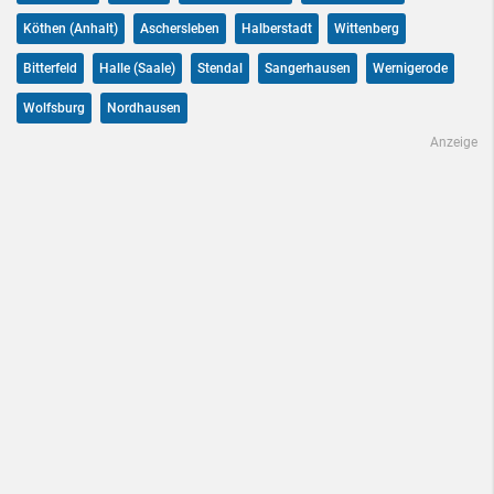
Köthen (Anhalt)
Aschersleben
Halberstadt
Wittenberg
Bitterfeld
Halle (Saale)
Stendal
Sangerhausen
Wernigerode
Wolfsburg
Nordhausen
Anzeige