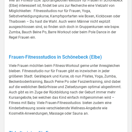
Wer an Fitness- bzw. Sportangeboten exklusiv für Frauen in Schönebeck
(Elbe) interessiert ist, findet bei uns zur Recherche eine Vielzahl von
Möglichkeiten: Fitnessstudios nur für Frauen, Yoga,
Selbstverteidigungskurse, Kampfsportarten wie Boxen, Kickboxen oder
Thaiboxen – Du hast die Wahl. Auch wenn Männer nicht explizit
ausgeschlossen sind, so finden sich doch in Gruppenkursen wie bspw.
Zumba, Bauch Beine Po, Barre Workout oder beim Pole Dance in der
Regel Frauen ein.
Frauen-Fitnessstudios in Schönebeck (Elbe)
Viele Frauen möchten beim Fitness-Workout gerne unter ihresgleichen
bleiben. Fitnessstudio nur für Frauen gibt es inzwischen in jeder
größeren Stadt. Gerätepark und Kurse, ob nun Pilates, Yoga, Zumba,
Beckenbodentraining, Bauch Peine Po oder Faszientraining, sind dabei
auf die weiblichen Bedürfnisse und Zielsetzungen optimal abgestimmt.
Auch gibt es im Zuge der Rückbildung nach der Geburt immer mehr
Kursangebote, bei welchen das Kind einfach mitgenommen wird –
Fitness mit Baby. Viele Frauen-Fitnessstudios bieten zudem eine
Kinderbetreuung sowie verschiedenste Wellness-Angebote wie
Kosmetik-Anwendungen, Massage oder Sauna an.