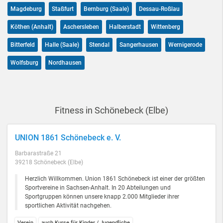
Magdeburg
Staßfurt
Bernburg (Saale)
Dessau-Roßlau
Köthen (Anhalt)
Aschersleben
Halberstadt
Wittenberg
Bitterfeld
Halle (Saale)
Stendal
Sangerhausen
Wernigerode
Wolfsburg
Nordhausen
Fitness in Schönebeck (Elbe)
UNION 1861 Schönebeck e. V.
Barbarastraße 21
39218 Schönebeck (Elbe)
Herzlich Willkommen. Union 1861 Schönebeck ist einer der größten
Sportvereine in Sachsen-Anhalt. In 20 Abteilungen und
Sportgruppen können unsere knapp 2.000 Mitglieder ihrer
sportlichen Aktivität nachgehen.
Verein
auch Kurse für Kinder / Jugendliche