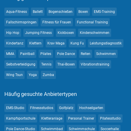
Aqua-Fitness
Ballett
Bogenschießen
Boxen
EMS-Training
Fallschirmspringen
Fitness für Frauen
Functional Training
Hip Hop
Jumping Fitness
Kickboxen
Kinderschwimmen
Kindertanz
Klettern
Krav Maga
Kung Fu
Leistungsdiagnostik
MMA
Paintball
Pilates
Pole Dance
Reiten
Schwimmen
Selbstverteidigung
Tennis
Thai-Boxen
Vibrationstraining
Wing Tsun
Yoga
Zumba
Häufig gesuchte Anbietertypen
EMS-Studio
Fitnessstudios
Golfplatz
Hochseilgarten
Kampfsportschule
Kletteranlage
Personal Trainer
Pilatesstudio
Pole Dance-Studio
Schwimmbad
Schwimmschule
Soccerhalle