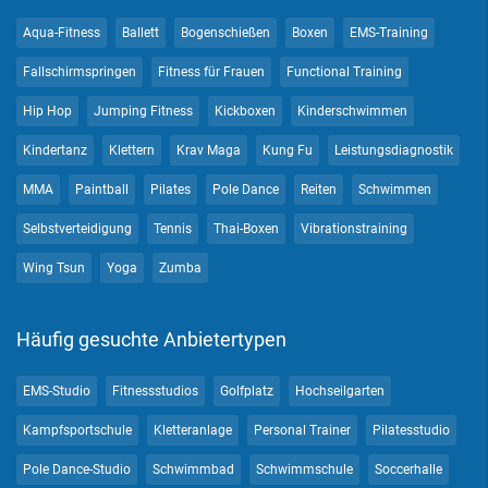
Aqua-Fitness
Ballett
Bogenschießen
Boxen
EMS-Training
Fallschirmspringen
Fitness für Frauen
Functional Training
Hip Hop
Jumping Fitness
Kickboxen
Kinderschwimmen
Kindertanz
Klettern
Krav Maga
Kung Fu
Leistungsdiagnostik
MMA
Paintball
Pilates
Pole Dance
Reiten
Schwimmen
Selbstverteidigung
Tennis
Thai-Boxen
Vibrationstraining
Wing Tsun
Yoga
Zumba
Häufig gesuchte Anbietertypen
EMS-Studio
Fitnessstudios
Golfplatz
Hochseilgarten
Kampfsportschule
Kletteranlage
Personal Trainer
Pilatesstudio
Pole Dance-Studio
Schwimmbad
Schwimmschule
Soccerhalle