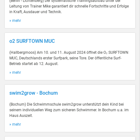
(Berlin - Lichtenberg) Der systematische Trainingsaufbau unter der
Leitung von Trainer Mike garantiert dir schnelle Fortschritte und Erfolge
in Kraft, Ausdauer und Technik.
» mehr
o2 SURFTOWN MUC
(Hallbergmoos) Am 10. und 11. August 2024 öffnet die O₂ SURFTOWN
MUC, Deutschlands erster Surfpark, seine Tore. Der öffentliche Surf-
Betrieb startet ab 12. August.
» mehr
swim2grow - Bochum
(Bochum) Die Schwimmschule swim2grow unterstützt dein Kind bei
seinem individuellen Weg zum sicheren Schwimmer. In Bochum u.a. im
Haus Auszeit.
» mehr