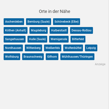
Orte in der Nähe
Aschersleben
Bernburg (Saale)
Schönebeck (Elbe)
Köthen (Anhalt)
Magdeburg
Halberstadt
Dessau-Roßlau
Sangerhausen
Halle (Saale)
Wernigerode
Bitterfeld
Nordhausen
Wittenberg
Weißenfels
Wolfenbüttel
Leipzig
Wolfsburg
Braunschweig
Gifhorn
Mühlhausen/Thüringen
Anzeige