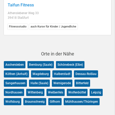
Taifun Fitness
Athenslebener Weg 33
39418 Staßfurt
Fitnessstudio
auch Kurse für Kinder / Jugendliche
Orte in der Nähe
Aschersleben
Bernburg (Saale)
Schönebeck (Elbe)
Köthen (Anhalt)
Magdeburg
Halberstadt
Dessau-Roßlau
Sangerhausen
Halle (Saale)
Wernigerode
Bitterfeld
Nordhausen
Wittenberg
Weißenfels
Wolfenbüttel
Leipzig
Wolfsburg
Braunschweig
Gifhorn
Mühlhausen/Thüringen