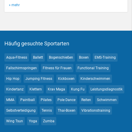
» mehr
Häufig gesuchte Sportarten
Aqua-Fitness
Ballett
Bogenschießen
Boxen
EMS-Training
Fallschirmspringen
Fitness für Frauen
Functional Training
Hip Hop
Jumping Fitness
Kickboxen
Kinderschwimmen
Kindertanz
Klettern
Krav Maga
Kung Fu
Leistungsdiagnostik
MMA
Paintball
Pilates
Pole Dance
Reiten
Schwimmen
Selbstverteidigung
Tennis
Thai-Boxen
Vibrationstraining
Wing Tsun
Yoga
Zumba