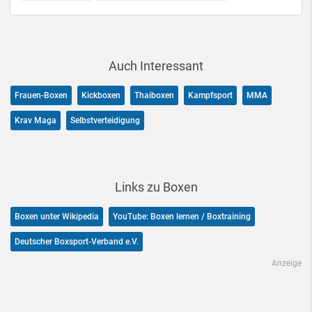
Auch Interessant
Frauen-Boxen
Kickboxen
Thaiboxen
Kampfsport
MMA
Krav Maga
Selbstverteidigung
Links zu Boxen
Boxen unter Wikipedia
YouTube: Boxen lernen / Boxtraining
Deutscher Boxsport-Verband e.V.
Anzeige