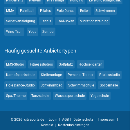
Kindertanz
Klettern
Krav Maga
Kung Fu
Leistungsdiagnostik
MMA
Paintball
Pilates
Pole Dance
Reiten
Schwimmen
Selbstverteidigung
Tennis
Thai-Boxen
Vibrationstraining
Wing Tsun
Yoga
Zumba
Häufig gesuchte Anbietertypen
EMS-Studio
Fitnessstudios
Golfplatz
Hochseilgarten
Kampfsportschule
Kletteranlage
Personal Trainer
Pilatesstudio
Pole Dance-Studio
Schwimmbad
Schwimmschule
Soccerhalle
Spa/Therme
Tanzschule
Wassersportschule
Yogaschule
© 2026 citysports.de
Login
AGB
Datenschutz
Impressum
Kontakt
Kostenlos eintragen