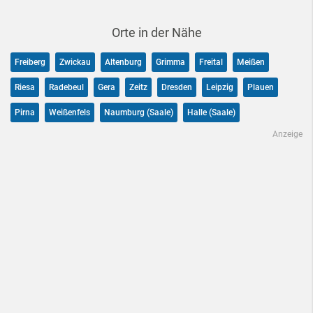
Orte in der Nähe
Freiberg
Zwickau
Altenburg
Grimma
Freital
Meißen
Riesa
Radebeul
Gera
Zeitz
Dresden
Leipzig
Plauen
Pirna
Weißenfels
Naumburg (Saale)
Halle (Saale)
Anzeige