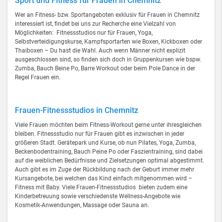
Sport und Fitness für Frauen in Chemnitz
Wer an Fitness- bzw. Sportangeboten exklusiv für Frauen in Chemnitz
interessiert ist, findet bei uns zur Recherche eine Vielzahl von
Möglichkeiten: Fitnessstudios nur für Frauen, Yoga,
Selbstverteidigungskurse, Kampfsportarten wie Boxen, Kickboxen oder
Thaiboxen – Du hast die Wahl. Auch wenn Männer nicht explizit
ausgeschlossen sind, so finden sich doch in Gruppenkursen wie bspw.
Zumba, Bauch Beine Po, Barre Workout oder beim Pole Dance in der
Regel Frauen ein.
Frauen-Fitnessstudios in Chemnitz
Viele Frauen möchten beim Fitness-Workout gerne unter ihresgleichen
bleiben. Fitnessstudio nur für Frauen gibt es inzwischen in jeder
größeren Stadt. Gerätepark und Kurse, ob nun Pilates, Yoga, Zumba,
Beckenbodentraining, Bauch Peine Po oder Faszientraining, sind dabei
auf die weiblichen Bedürfnisse und Zielsetzungen optimal abgestimmt.
Auch gibt es im Zuge der Rückbildung nach der Geburt immer mehr
Kursangebote, bei welchen das Kind einfach mitgenommen wird –
Fitness mit Baby. Viele Frauen-Fitnessstudios bieten zudem eine
Kinderbetreuung sowie verschiedenste Wellness-Angebote wie
Kosmetik-Anwendungen, Massage oder Sauna an.