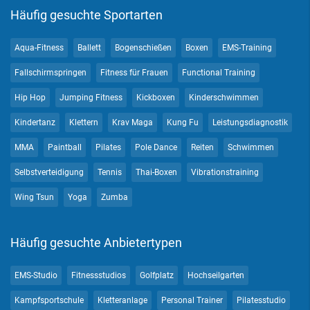
Häufig gesuchte Sportarten
Aqua-Fitness
Ballett
Bogenschießen
Boxen
EMS-Training
Fallschirmspringen
Fitness für Frauen
Functional Training
Hip Hop
Jumping Fitness
Kickboxen
Kinderschwimmen
Kindertanz
Klettern
Krav Maga
Kung Fu
Leistungsdiagnostik
MMA
Paintball
Pilates
Pole Dance
Reiten
Schwimmen
Selbstverteidigung
Tennis
Thai-Boxen
Vibrationstraining
Wing Tsun
Yoga
Zumba
Häufig gesuchte Anbietertypen
EMS-Studio
Fitnessstudios
Golfplatz
Hochseilgarten
Kampfsportschule
Kletteranlage
Personal Trainer
Pilatesstudio