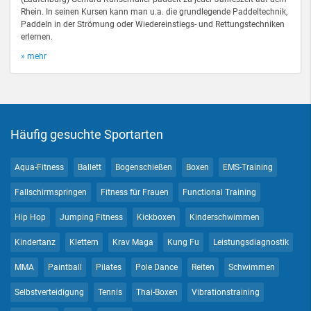
Rhein. In seinen Kursen kann man u.a. die grundlegende Paddeltechnik,
Paddeln in der Strömung oder Wiedereinstiegs- und Rettungstechniken
erlernen.
» mehr
Häufig gesuchte Sportarten
Aqua-Fitness
Ballett
Bogenschießen
Boxen
EMS-Training
Fallschirmspringen
Fitness für Frauen
Functional Training
Hip Hop
Jumping Fitness
Kickboxen
Kinderschwimmen
Kindertanz
Klettern
Krav Maga
Kung Fu
Leistungsdiagnostik
MMA
Paintball
Pilates
Pole Dance
Reiten
Schwimmen
Selbstverteidigung
Tennis
Thai-Boxen
Vibrationstraining