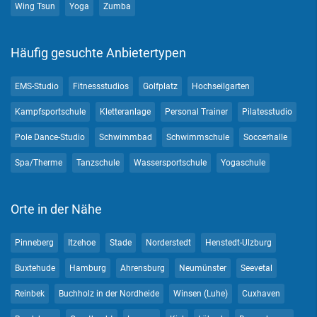
Wing Tsun
Yoga
Zumba
Häufig gesuchte Anbietertypen
EMS-Studio
Fitnessstudios
Golfplatz
Hochseilgarten
Kampfsportschule
Kletteranlage
Personal Trainer
Pilatesstudio
Pole Dance-Studio
Schwimmbad
Schwimmschule
Soccerhalle
Spa/Therme
Tanzschule
Wassersportschule
Yogaschule
Orte in der Nähe
Pinneberg
Itzehoe
Stade
Norderstedt
Henstedt-Ulzburg
Buxtehude
Hamburg
Ahrensburg
Neumünster
Seevetal
Reinbek
Buchholz in der Nordheide
Winsen (Luhe)
Cuxhaven