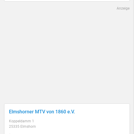
Anzeige
Elmshorner MTV von 1860 e.V.
Koppeldamm 1
25335 Elmshorn