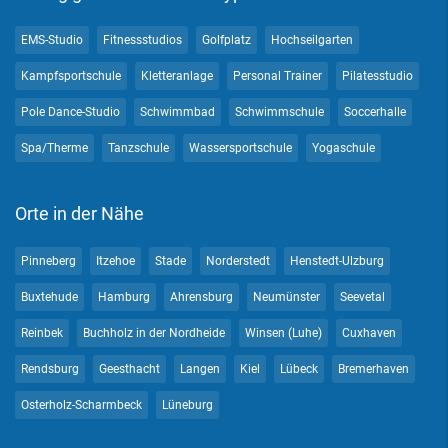
EMS-Studio
Fitnessstudios
Golfplatz
Hochseilgarten
Kampfsportschule
Kletteranlage
Personal Trainer
Pilatesstudio
Pole Dance-Studio
Schwimmbad
Schwimmschule
Soccerhalle
Spa/Therme
Tanzschule
Wassersportschule
Yogaschule
Orte in der Nähe
Pinneberg
Itzehoe
Stade
Norderstedt
Henstedt-Ulzburg
Buxtehude
Hamburg
Ahrensburg
Neumünster
Seevetal
Reinbek
Buchholz in der Nordheide
Winsen (Luhe)
Cuxhaven
Rendsburg
Geesthacht
Langen
Kiel
Lübeck
Bremerhaven
Osterholz-Scharmbeck
Lüneburg