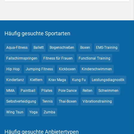
Häufig gesuchte Sportarten
Aqua-Fitness
Ballett
Bogenschießen
Boxen
EMS-Training
Fallschirmspringen
Fitness für Frauen
Functional Training
Hip Hop
Jumping Fitness
Kickboxen
Kinderschwimmen
Kindertanz
Klettern
Krav Maga
Kung Fu
Leistungsdiagnostik
MMA
Paintball
Pilates
Pole Dance
Reiten
Schwimmen
Selbstverteidigung
Tennis
Thai-Boxen
Vibrationstraining
Wing Tsun
Yoga
Zumba
Häufig gesuchte Anbietertypen