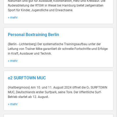
Naturnah und gut für Ausdauer, Koordination, Herz und Kreislauf. Die
Ruderabteilung der RTGW in Wesel bei Hamburg bietet zeitgemäßen
Sport für Kinder, Jugendliche und Erwachsene.
» mehr
Personal Boxtraining Berlin
(Berlin - Lichtenberg) Der systematische Trainingsaufbau unter der
Leitung von Trainer Mike garantiert dir schnelle Fortschritte und Erfolge
in Kraft, Ausdauer und Technik.
» mehr
o2 SURFTOWN MUC
(Hallbergmoos) Am 10. und 11. August 2024 öffnet die O₂ SURFTOWN
MUC, Deutschlands erster Surfpark, seine Tore. Der öffentliche Surf-
Betrieb startet ab 12. August.
» mehr