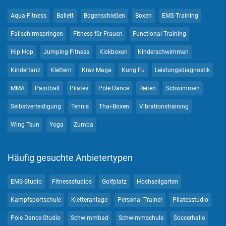
Aqua-Fitness
Ballett
Bogenschießen
Boxen
EMS-Training
Fallschirmspringen
Fitness für Frauen
Functional Training
Hip Hop
Jumping Fitness
Kickboxen
Kinderschwimmen
Kindertanz
Klettern
Krav Maga
Kung Fu
Leistungsdiagnostik
MMA
Paintball
Pilates
Pole Dance
Reiten
Schwimmen
Selbstverteidigung
Tennis
Thai-Boxen
Vibrationstraining
Wing Tsun
Yoga
Zumba
Häufig gesuchte Anbietertypen
EMS-Studio
Fitnessstudios
Golfplatz
Hochseilgarten
Kampfsportschule
Kletteranlage
Personal Trainer
Pilatesstudio
Pole Dance-Studio
Schwimmbad
Schwimmschule
Soccerhalle