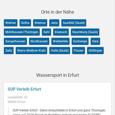
Orte in der Nähe
Weimar
Gotha
Ilmenau
Jena
Saalfeld (Saale)
Mühlhausen/Thüringen
Suhl
Eisenach
Naumburg (Saale)
Sangerhausen
Nordhausen
Weißenfels
Eschwege
Gera
Zeitz
Werra-Meißner-Kreis
Halle (Saale)
Plauen
Göttingen
Wassersport in Erfurt
SUP Verleih Erfurt
Lassallestr. 32
99086 Erfurt
SUP-Verleih Erfurt - Deine Anlaufstelle in Erfurt und ganz Thüringen,