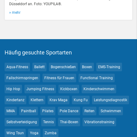
Düsseldorf an. Foto: YOUPILA®.
» mehr
Häufig gesuchte Sportarten
Aqua-Fitness
Ballett
Bogenschießen
Boxen
EMS-Training
Fallschirmspringen
Fitness für Frauen
Functional Training
Hip Hop
Jumping Fitness
Kickboxen
Kinderschwimmen
Kindertanz
Klettern
Krav Maga
Kung Fu
Leistungsdiagnostik
MMA
Paintball
Pilates
Pole Dance
Reiten
Schwimmen
Selbstverteidigung
Tennis
Thai-Boxen
Vibrationstraining
Wing Tsun
Yoga
Zumba