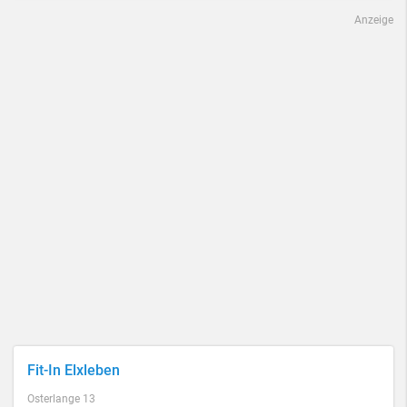
Anzeige
Fit-In Elxleben
Osterlange 13