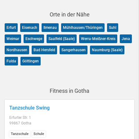
Orte in der Nähe
Erfurt
Eisenach
Ilmenau
Mühlhausen/Thüringen
Suhl
Weimar
Eschwege
Saalfeld (Saale)
Werra-Meißner-Kreis
Jena
Nordhausen
Bad Hersfeld
Sangerhausen
Naumburg (Saale)
Fulda
Göttingen
Fitness in Gotha
Tanzschule Swing
Erfurter Str. 1
99867 Gotha
Tanzschule
Schule